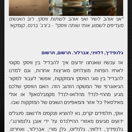
"אני אוהב לשיר ואני אוהב לשתות וויסקי. רוב האנשים
מעדיפים לשמוע אותי שותה וויסקי" - ג'ורג' ברנס, קומיקאי
גלנפידיך, דלוויני, אברלור
. תרשום, תרשום
אז עכשיו שאנחנו יודעים איך להבדיל בין וויסקי סקוטי
לאחיו הפחות מוצלחים מארצות אחרות, וגם למדנו
להבדיל בין סוגי הוויסקי והמזקקות, אפשר לעבור למקור
הגיאוגרפי של המשקה הזהוב הזה. האם הוויסקי שלכם
מגיע מההיי-לנד? מהלואו-לנד? מקמבלטאון? או אולי
מאילסאי? כל אזור והמאפיינים השונים של המזקקות שבו.
אוקי, תלמידים יקרים, נא להוציא פנקסים ולרשום: סינגלים
ידועים מגיעים מאזורי ההיילנדס על ידי אובן גלנמורנג'י,
גלנפידיך, דלוויני, גלנליוט, גלן מורי, אברלור, ואחרים.