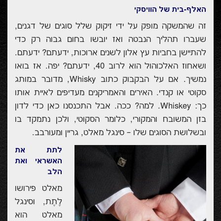
האלף-בית של הוויסקי
זה שהמשקה מופק על ידי זיקוק שלל סוגים של דגנים,
שעברו תהליך הנבטה ואז יובשו בחום גבוה רק כדי
להתיישן בחביות עץ אלון לשנים ארוכות, ידעתם? ידעתם.
ושאחוז האלכוהול הוא לרוב 40, ידעתם? יפה. אז בואו
נמשיך. אם על הבקבוק כתוב
Whisky
, מדובר במותג
סקוטי או קנדי. האירים והאמריקנים מעדיפים לאיית אותו
כך:
Whiskey
. למה? ככה. אבל התכנסנו כאן כדי לדון
בזן המשובח והמקורי, כלומר הסקוטי, ולכן נתמקד בו
ובשלושת הסוגים שלו – סינגל מאלט, גריין ומעורבב.
לתת את
האשראי ואת
הלב
מאלט פירושו
לֶתֶת, וסינגל
מאלט הוא