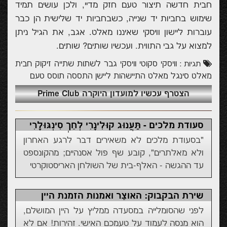
חבית חדשה תיצור טעם חזק מדיי, ולכן עושים תמיד
שימוש בחביות יד שנייה, כשבחביות יד שלישית הן כבר
עוברות ליישון וויסקי שאיננו מאלט. אגב, את הגיל ניתן
למצוא על גבי התווית. ועכשיו שותים? שותים.
וויסקי סקוטי
וויסקי
גבר
לשתות
שתייה
זיקוק
חבית
תגיות :
מאלט
סינגל מאלט
התיישהות
ליישן
התססה
תוסס
טעם
הצטרף עכשיו למועדון היוקרה Prime Club
סעודת מלכים - תַּעֲנוּג קוּלִינָרִי לְחֵךְ סִינְגּוּלָרִי
"בסעודת מלכים לא משאירים דבר לרגע האחרון
ולא מאלתרים", קובע שף פול אסנהיים; מהקונספט
עד ההגשה - האלף-בית של השולחן האריסטוקרטי
שירת הבקבוק: האוצֵר ואמנות הזמנת היין
לפני שהסומלייה במסעדה ממליץ על היין המושלם,
הוא מנסה לעמוד על טעמכם האישי. זהירות! אם לא