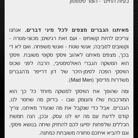
בעיות החיים" - הומר סימפסון
מאיתנו הגברים מצפים לכל מיני דברים.
אנחנו
צריכים להיות קשוחים - ועם זאת רגישים; מכווני-מטרה -
וקשובים לסביבה; אנשי שטח - ואנשי משפחה. ואם לא די
בכך, מצפים מאיתנו לאהוב וויסקי סקוטי משובח. וויסקי
הוא המשקה הגברי האולטימטיבי, הרבה לפני שכוס
הוויסקי הפכה לסימן-היכר של דון דרייפר מ'הגברים
משדרות מדיסון' (
Mad Men
).
ומה שהופך את הוויסקי למשקה מיוחד כל כך הוא
המורכבות שלו והעומק שבו - בדיוק מה שחסר לנו,
הגברים. אבל כדי שנקבל את מה שנעדר מאיתנו, צריך
קודם לדעת עם מה יש לנו עסק. ובכן, הנה חמשת
הכללים שלפחות יסייעו לכם להחזיק שיחה בנושא וויסקי,
וגם להביא איתכם סחורה משובחת כמתנה.