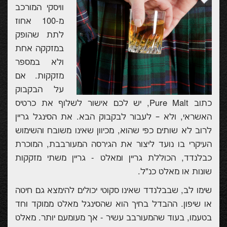
וויסקי המורכב
מ-100 אחוז
לתת שהופק
במזקקה אחת
ולא במספר
מזקקות. אם
על הבקבוק
כתוב
Pure Malt
, יש לכם אישור לשלוף את כרטיס
האשראי, ולא – לעבור לבקבוק הבא. את הסינגל גריין
לרוב לא שותים כפי שהוא, מכיוון שאינו משובח והשימוש
העיקרי בו נועד ליצור את הגירסה המעורבבת, המוכרת
כבלנדד, הכוללת גריין ומאלט - גריין משתי מזקקות
שונות או מאלט כנ"ל.
שימו לב, שבבלנדד שאינו סקוטי יכולים להימצא גם חיטה
או שיפון. ההבדל בחיך הוא שהסינגל מאלט ממוקד וחד
בטעמו, בעוד שהמעורבב עשיר - אך מעומעם יותר. מאלט