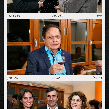
י
איר ותלמה ויינברגר
פרופ' אריה אלטמן