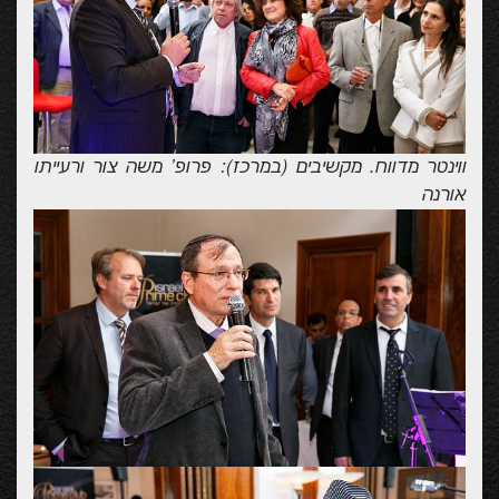
ווינטר מדווח. מקשיבים (במרכז): פרופ' משה צור ורעייתו
אורנה