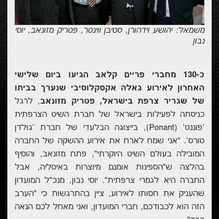
משמאל:
יהושע וידהורן,
סטיבן ווינטר,
פטריק מזונאב,
יוסי
נבון
כ-130 מחברי פריים קלאב הגיעו ביום שלישי
האחרון לאירוע גאלה אקסקלוסיבי שנערך בביתו
של שגריר צרפת בישראל, פטריק מזונאב
, לרגל
כניסתה לפעילות בישראל של חברת השיט הצרפתית
'פוננט' (
Ponant
), בייצוגה הבלעדי של חברת 'גולדן
טורס'. "אני שמח לארח את אירוע ההשקה של החברה
המובילה בעולם השיט היוקרתי", פתח מזונאב, והוסיף
בהלצה ש"הספינות אומנם מיוצרות באיטליה, אבל
החברה היא לגמרי צרפתית". יוסי נבון, מנכ"ל המועדון
שהעניק את חסותו לאירוע, ציין בהתרגשות כי "הערב
הזה הוא לכבודכם, חברי המועדון,
ואני מאחל לכם הנאה