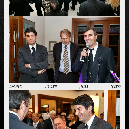
מימין: נבון, ווינטר, מזונאב