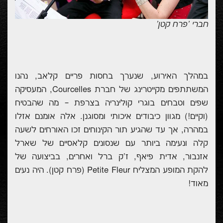
חברי 'פרח קטן'
במהלך האירוע, שנערך בחסות פריים קלאב, נהנו
המשתתפים מקייטרינג של חברת
Courcelles
, המעסיקה
שפים וטבחים בוגרי קולינריה בצרפת – מה שהבטיח
(וקיים!) מגוון כיבודים
איכותי ומסוגנן. אלה אומנם אזלו
במהרה, אך עד שהגיע תור הקינוחים זכו האורחים לשעה
קלה ונעימה ביותר עם
שנסונים קלאסיים של שארל
אזנבור, אדית פיאף, ז'ק ברל ואחרים
, בביצועה של
להקת המופע המצליח
Petite Fleur
(פרח קטן). היה נעים
מאוד!