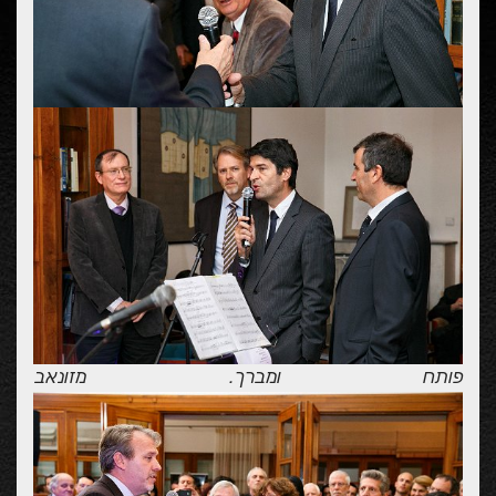
פותח ומברך. מזונאב