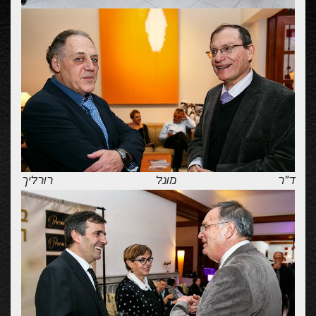
ד"ר מונל רורליך