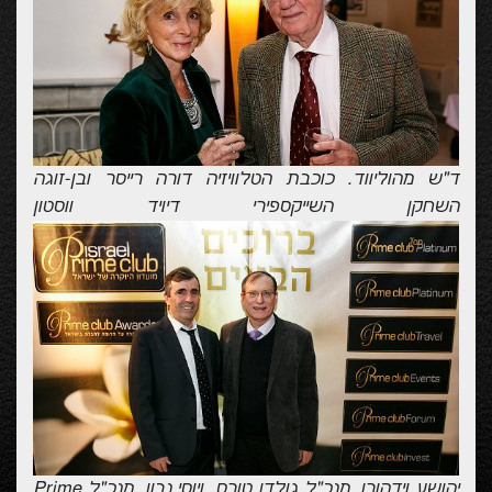
ד"ש מהוליווד. כוכבת הטלוויזיה דורה רייסר ובן-זוגה
השחקן השייקספירי דיויד ווסטון
יהושע וידהורן, מנכ"ל גולדן טורס, ויוסי נבון, מנכ"ל Prime