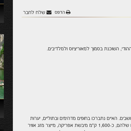
הדפס
שלח לחבר
הודי, השוכנת בסמוך למאוריציוס ולמלדיבים.
לג סיישל כולל 115 איים, מתוכם רק 33 מיושבים. האיים נתברכו בחופים מדהימים ובתוליים, יערות
פראיים וטבע ימי מהיפים והמיוחדים בעולם. המיקום שלהם, כ-1,600 ק"מ מיבשת אפריקה, מייצר מזג אוויר