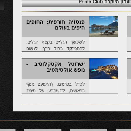
יוקרה Prime Club
פנטזיה חורפית: החופים
היפים בעולם
לשכשך רגליים בקצף הגלים,
להתפרקד בחול הרך, לנשום
עמוק אוויר צח ולהתמלא בשלווה
אינסופית; לנפוש בגן עדן: החופים
ישרוטל אקסקלוסיב -
שלא תרצו לחזור מהם
נופש אולטימטיב
לטייל בכרמים, להתפעם מנוף
בראשית, להשתרע על מיטת
מלכים, להתענג ממנעמי העולם
באחוזה מפוארת. מתי עשית זאת
בפעם האחרונה?