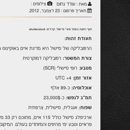
עודד נחום
צילומים :
מאת :
תאריך פרסום :
23 דצמבר, 2012
.
חוף רחצה באחד מאיי סיישל. קרדיט: shutterstock
תעודת זהות:
הרפובליקה של סיישל היא מדינת איים באוקיינוס ה
צורת המשטר:
רפובליקה דמוקרטית
מטבע
: רופי סיישלי (
SCR
)
אזור זמן:
4+
UTC
אוכלוסיה:
כ-89 אלף
תמ"ג לנפש:
כ-23,000$
שפות:
אנגלית, סיישלית, צרפתית
ארכיפ