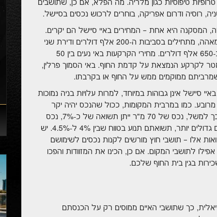
טרופיות טיפוסיות כגון מלריה. מה הפלא, אם כן, שתושבים
יה, רוסיה ודרום אפריקה, בוחרים לרכוש נכסים בסיישל.
המסקנה היא אחת – המחירים באיי סיישל הם יקרים.
מחירי הדיור בבירה ויקטוריה השוכנת באי הראשי מאהה, מתחילים בסביבות ה-200 אלף דולרים ודירת שני
חדרים מרוהטת יכולה להגיע לרמת מחירים של כ-650 אלף דולרים. מחירי הקרקעות באי נעים בין 50
 נוף, ועד לכ-1,500 דולרים למטר לקרקע הנמצאת על קדמת החוף. באי הסמוך פרלין,
יי סיישל אינן גבוהות במיוחד, למרות עלויות בניה נמוכות
1,000-1,200 דולרים למטר מרובע. כמו במרבית המקומות, ככול שהנכס יהיה יקר
ויוקרתי יותר, כך התשואה בגינו תהה נמוכה יותר. כך למשל, נכס של 70 מ"ר ייתן תשואה של כ-7%, נכס
בגודל של 100 מ"ר ייתן תשואה של כ-6%, ונכסים גדולים יותר, תשואתם תנוע בטווח שבין 4% ל-4.5%. יש
ואות אלו – תושבי חוץ מורשים לקנות נכסים לשימושם
ילו לתושבי המקום. אם כן, הכינו את המזוודות והפכו
ירות בגין בית החוף שלכם.
ריאלית, כך שתושבי האיים ממוסים רק על הכנסתם