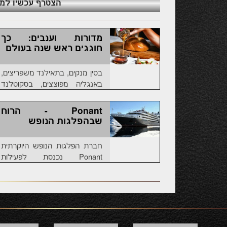
הצטרף עכשיו למועדון ה
מדורות וענבים: כך
חוגגים ראש שנה בעולם
בסין מנקים, בתאילנד משפריצים,
באנגליה מפוצצים, בסקוטלנד
שורפים, בקוריאה שותים, ביוון
אוכלים עוגה, בספרד ענבים
Ponant - הרוח
ובברזיל עדשים. למה? תקראו
שבהפלגות הנופש
חברת הפלגות הנופש היוקרתית
Ponant נכנסת לפעילות
בישראל; עם מסלולים מיוחדים
ליעדים אקזוטיים בעולם, אין סיכוי
שלא תבואו. כך זה נראה