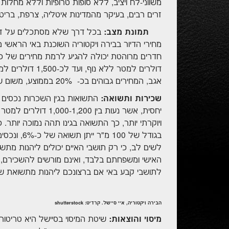
משווני-לח ויציב, ללא סופות טרופיות וללא מחלות 
זרים רבים, בעיקר מהמדינות איטליה, צרפת, בריטנ
תמונת מצב:
בכל דרך שלא מסתכלים על זה, 
דולרים למטר ללא
אגב, המחירים גבוהים בכ- 20% בממוצע, משום שמרביתם ממוקמים ממש על החוף או בקרבתו.
שכירות ותשואה:
התשואות בגין השכרות נכסים בא
יחסית, אשר נעות בין 
לשים לב, כי רק תושבי האיים יכולים ליהנות מתש
האישי ומשפחתם בלבד, ואינם מורשים להשכירם, אפ
לתושבי קבע באי אם ברצונכם ליהנות מתשואת שכ
הבירה ויקטוריה, איי סיישל. קרדיט: shutterstock
מיסוי והוצאות:
שיטת המיסוי בסיישל היא טריטו