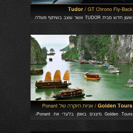
Tudor /
GT Chrono Fly-Back
שעון חדש מבית TUDOR אשר עוצב בשיתוף פעולה
עם DUCATI. הטבה מיוחדת לחברי המועדון בקניה
בסניפי RoleXx Show
Golden Tours /
אניות היוקרה של Ponant
Golden Tours מיצגים באופן בלעדי את Ponant-
הנחשבת לאחת מהחברות היוקרתיות ביותר בעולם
השיט.