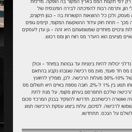
ק לפי תקנות המס בארץ המקור בה הופקה. מדיניות
לי הון, ותרמה רבות להפיכתה לבירה הפיננסית של
סק, ולכן כל ההוצאות הקשורות בה – כגון תיקונים,
ה מכך – תחת חוק עידוד ההשקעות המקומי, קיימים גופים
ת וניכויים מיוחדים שמשמעותם היא זהה – גן עדן לעסקים
ם מציעים הוא היעדר מס רווח הון ומס רכוש.
ני יכולות להיות בינוניות עד גבוהות במיוחד – וכולן
 מס חד פעמי, מעין מס רכישה שגובהו נקבע בהתאם
לגודל ומיקום הנכס, והוא יכול לנוע בטווח הדמיוני של 10%-30% מעלות הרכישה. לכן, מומלץ להיוועץ
בשירותי נוטריון מקומי לפני קבלת ההחלטה, שעלותו תנוע בין 1% ל-2%. חובה נוספת באיים היא תשלום מס
ן 4% ל-10%. בנוסף, הצעת הרכישה שלכם תתפרסם בעיתון מקומי, על מנת לתת
ה ואושרה רכישתכם, תדרשו להפקיד בבנק המרכזי סכום
 שישמשו לרכישה. לסיכום, עלות ביצוע עסקת הרכישה תנוע