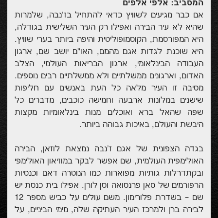
המסביב: אלפי אלפים
אם כבר מגיעים לשוויץ כדאי להתחיל בז'נבה, שלמרות
שהיא לא עיר הבירה ואפילו רק העיר השלישית בגודלה,
היא המפורסמת, הקוסמופוליטית והיפה ביותר בערי שוויץ.
היא שוכנת לגדות אגם מהמם, האו"ם יושב שם, ארגון
העבודה הבינלאומי, ארגון הבריאות העולמי, הצלב
האדום, וארגונים ממשלתיים ולא ממשלתיים רבים נוספים.
מסיבה זו העיר מלאה כל העת באנשים עם חליפות
שישנים במלונות ארבעה וחמישה כוכבים, מדברים כל
שפה שהאל ברא ואוכלים מנות בינלאומיות מקצות
היבשת והעולם, באיכות גבוהה ביותר.
בגדה הצפונית של אגם ז'נבה נמצאת לוזאן, הבירה
האולימפית העולמית, שם אפשר לבקר במוזיאון האולימפי
ובקתדרלות גותיות מפוארות כמו הנוטרה דאם וכנסיות
הרפורמים של סאן פרנסואה וסן לורן. אפילו בית כנסת יש
שם – בשדרת פלורימון. משם עולים על כביש מספר 12
לבירה ברן ולמרכז העיר העתיקה שלה, מימי הביניים, על