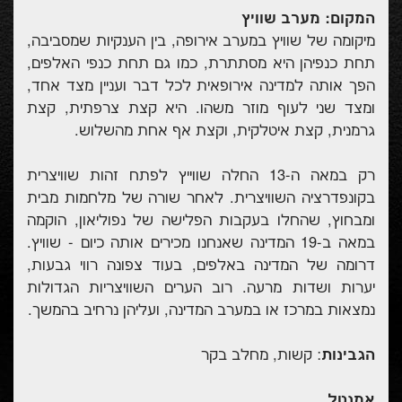
המקום: מערב שוויץ
מיקומה של שוויץ במערב אירופה, בין הענקיות שמסביבה,
תחת כנפיהן היא מסתתרת, כמו גם תחת כנפי האלפים,
הפך אותה למדינה אירופאית לכל דבר ועניין מצד אחד,
ומצד שני לעוף מוזר משהו. היא קצת צרפתית, קצת
גרמנית, קצת איטלקית, וקצת אף אחת מהשלוש.
רק במאה ה-13 החלה שווייץ לפתח זהות שוויצרית
בקונפדרציה השוויצרית. לאחר שורה של מלחמות מבית
ומבחוץ, שהחלו בעקבות הפלישה של נפוליאון, הוקמה
במאה ב-19 המדינה שאנחנו מכירים אותה כיום - שוויץ.
דרומה של המדינה באלפים, בעוד צפונה רווי גבעות,
יערות ושדות מרעה. רוב הערים השוויצריות הגדולות
נמצאות במרכז או במערב המדינה, ועליהן נרחיב בהמשך.
הגבינות
: קשות, מחלב בקר
אמנטל