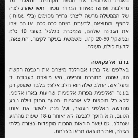
בשנות השלושים של המאה הקודמת התאגדו 76
מחלבות ופרשו מאיחוד הגרוייר מכיוון וחשו שהרגולציה
של הממשלה מרשה ליצרני גרוייר מסוימים (בלי שמות!)
לחפף. והתוצאה, לדעתם, הייתה ככה ככה. אז הם יצרו
את הגבינה שלהם, שנמכרת כגלגל בעובי 10 ס"מ
ובמשקל 20-50 ק"ג, ומשמשת בעיקר לקינוח. התוצאה,
לדעת כולם, מעולה.
ברנר אלפּקאסה
באלפים של ברניז אבורלנד מייצרים את הגבינה הקשה
הזו, שמנה, מחוררת וחריפה. היא מיוצרת בעבודת יד
ומעל אש. החלב שלה הוא חלב אלפיני בלבד שמופק רק
בעונה האלפינית מפרות אלפיניות שרועות באחו אלפיני,
ללא כל תוספות לא אורגניות. הטעם החזק שלה נובע
מהדשא האלפיני העשיר, ועל מנת לשמר את אותו
הטעם, הוא הופך לגבינה לא יאוחר מ-18 שעות מהרגע
שנחלב. גם שאר הוראות ההכנה מוקפדות בצורה בלתי
רגילה, ואת התוצאה תראו בצלחת.