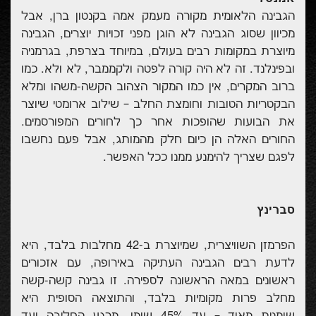
הגבינה הלאומית מקורה מעמק אמה בקנטון ברן, אבל
מכיוון שסוג הגבינה לא הוגן מפני זכויות יוצרים, הגבינה
מיוצרת במקומות רבים בעולם, במיוחד בצרפת, בגרמניה
ובפינלנד. זה לא היה קורה לפטה ולקממבר, לא ולא. כמו
ברוב המקרים, אין כמו המקור הצהוב הקשה-משהו ומלא
הבקטריות הטובות וחומצת החלב – שילוב ארומטי שיוצר
את הבועות שהופכות אחר כך לחורים המפורסמים.
החורים האלה הן כיום חלק מהמותג, אבל פעם נחשבו
לפגם שצריך להימנע ממנו ככל האפשר.
סברינץ
הפרמזן השוויצרית, שמיוצרת ב-42 מחלבות בלבד, היא
לדעת רבים הגבינה העתיקה באירופה, עם אזכורים
ראשונים במאה הראשונה לספירה. זו גבינה קשה-קשה
מחלב פרות מקומיות בלבד, והתוצאה הסופית היא
שומנית מאוד – עד 45% שומן. מרגע החליבה ועד