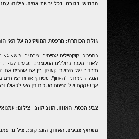
החמישי בגובהו בכל יבשת אסיה. צילום: עמנוא
גולת הכותרת: מרפסת המשקיפה על האי הונג
בתפריט, קוקטיילים אסייתים יצירתיים, מושא גאו
לאחר מעבר בחללים המעוצבים, מגיעים לגולת ה
נרחבים של היבשת קאולון. בין אם אוהבים את ה
הנגלה ממרומי "האוזון". משחקי אורות יצירתיים ב
אך שוקקת של ספינות השטות בין האי לקאולון וכ
צבע הכסף.
האוזון, הונג קונג. צילום: עמנואל 
משחקי צבעים. האוזון, הונג קונג. צילום: עמנו