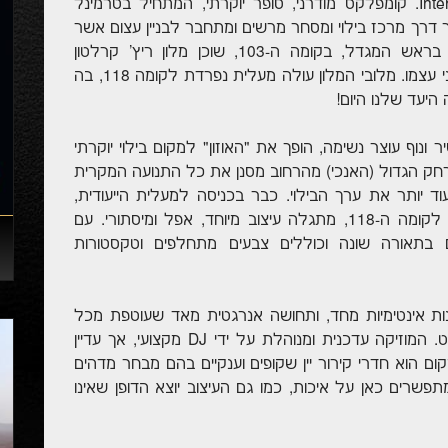
בגובהו באסיה, ה-International Commerce Center. קומפלקס מודרני, סופר יוקרתי, המתחיל בטרמינל
דרך מרכז בילוי ומסחר מרשים ומתחבר לבניין עצום אשר
פעמים רבות קומותיו העליונות נבלעות בעננים. בראש המגדל, בקומה ה-103, שוכן מלון ריץ' קרלטון
המפואר, אשר ללא ספק דורש מאמר מהלל בפני עצמו. מלובי המלון עולה מעלית נפרדת לקומה 118, בה
ר ונוף עוצר נשימה, הופך את "האוזון" למקום בילוי יוקרתי
רחק הגדול (האנכי) מהרחוב מסנן את כל התנועה המקרית
וד יותר את ערך הבילוי. כבר בכניסה למעלית הייעודית,
המטפסת מעלה מקומת הכניסה של המלון ועד לקומה ה-118, מתגלה עיצוב מיוחד, אפל ומיסתורי. עם
 בתאורה שונה וכוללים צבעים מתחלפים וטקסטורות
נות אינטימיות מחד, ותחושה אנרגטית מאד שעוטפת מכל
עבר, הכל באמצעות תאורה נכונה, עמודים וריהוט. המוזיקה עדכנית ומנוהלת על ידי DJ מקצועי, אך עדיין
ם הוא חדרי קירור יין שקופים וענקיים בהם מבחר מדהים
פשרים כאן על איכות, כמו גם העיצוב יוצא הדופן שאינו