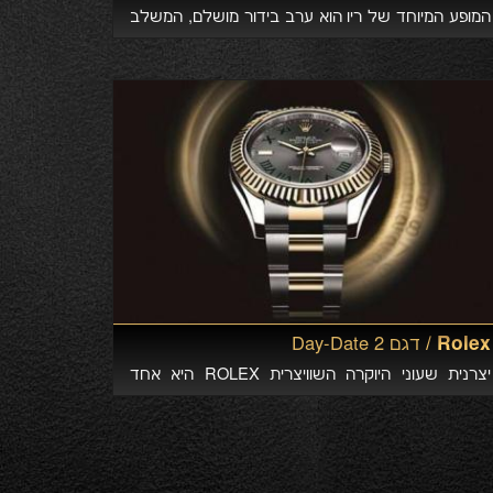
המופע המיוחד של ריו הוא ערב בידור מושלם, המשלב
קטעי מוזיקה רומנטיים מפורסמים ממחזות זמר, סרטים,
אופרות, שירי עם ומוזיקת וואלס עם טוויסטים שנונים,
הרבה הפתעות והומור. הופעתו בישראל היא חלק
מסיבוב הופעות בינלאומי של קונצרטים ענקיים
המתקיימים בכל רחבי אירופה, ארצות הברית, קנדה, יפן
ואוסטרליה (כ-100 קונצרטים בשנה), כולם מלאים עד
אפס מקום. למעלה מ- 600,000 איש צופים בכל שנה
בהופעות אותם מקיים ריו בכל רחבי העולם.
Rolex /
דגם Day-Date 2
יצרנית שעוני היוקרה השוויצרית ROLEX היא אחד
מסמלי הסטטוס המוכרים והנחשקים בעולם. שעון מדגם
Day-Date 2