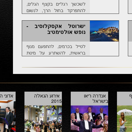
לשכשך רגליים בקצף הגלים,
להתפרקד בחול הרך, לנשום
עמוק אוויר צח ולהתמלא בשלווה
אינסופית; לנפוש בגן עדן: החופים
ישרוטל אקסקלוסיב -
שלא תרצו לחזור מהם
נופש אולטימטיב
לטייל בכרמים, להתפעם מנוף
בראשית, להשתרע על מיטת
מלכים, להתענג ממנעמי העולם
באחוזה מפוארת. מתי עשית זאת
בפעם האחרונה?
ף
אנדרה ריאו
אירוע הגאלה
אדוני ה
בישראל
2015