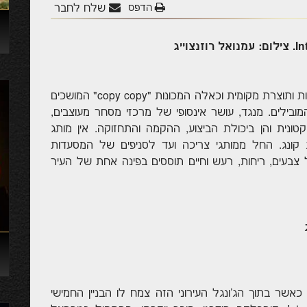
הדפס
שלח לחבר
ייג
יש קסם בהונג קונג. שווקים צבעוניים עמוסים סחורות ותוצרת מקומית וכאלה המכונות "copy copy" המושכים
בילים. מנגד, עושר אינסופי של מרכזי מסחר מעוצבים,
קטונית והן ביכולת הביצוע, ההקמה והתחזוקה. אין מותג
ונג. החל ממותגי צריכה ועד לסניפים של המסעדות
צבעים, ריחות, רעש וחיים תוססים בפינה אחת של העיר
כאשר בתוך הג'ונגל העירוני הזה צמח לו הבניין החמישי