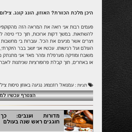
היכן מלכת הכוורת? האוזון, הונג קונג. צילום:
פעמים רבות אני רואה את המראה הזה מהקוקפי
להשתאות. במשך דקות ארוכות, תוך כדי טיסה לס
ויצרים אשר מניעים את הכל. עוברות בי מחשב
העולם ועל רגישותו. עכשיו אני יושב בבר היוקרתי
משובח ומוזיקה מערפלת ומהר מאד אני מתנתק מהי
או באחרים, תוך קבלת פרופורציות שניתנות לאבחנה דקה יותר 
עמנואל רוזנצוויג
נגיעה באוזון
טיסות
צילו
תגיות :
הצטרף עכשיו למועדון ה
מדורות וענבים: כך
חוגגים ראש שנה בעולם