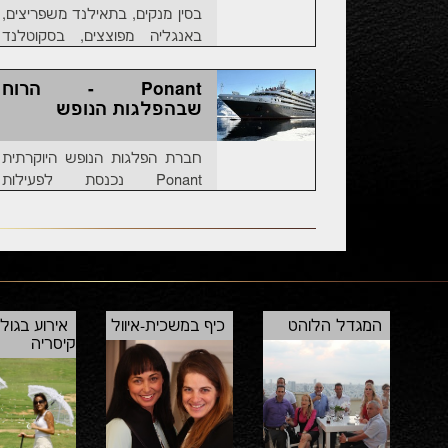
בסין מנקים, בתאילנד משפריצים,
באנגליה מפוצצים, בסקוטלנד
שורפים, בקוריאה שותים, ביוון
אוכלים עוגה, בספרד ענבים
Ponant - הרוח
ובברזיל עדשים. למה? תקראו
שבהפלגות הנופש
חברת הפלגות הנופש היוקרתית
Ponant נכנסת לפעילות
בישראל; עם מסלולים מיוחדים
ליעדים אקזוטיים בעולם, אין סיכוי
שלא תבואו. כך זה נראה
המגדל הלוהט
כיף במשכית-איוול
אירוע בגול
קיסריה