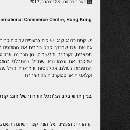
תאריך פרסום :
23 דצמבר, 2012
.
International Commerce Centre, Hong Kong. צילום: עמנואל רוזנצו
גם את אלו שבדרך כלל בוחרים את המותגים המו
מפוארים, יוקרתיים ומרשימים, הן מבחינה ארכיט
שמכבד את עצמו ולא ישתדל להתבלט בהונג ק
הנחשבות בעולם. אקלקטיות זו מייצרת בליל של 
וקלאסיות אריסטוקרטית בזו האחרת.
בניין חדש בלב הג'ונגל העירוני של הונג קונג
קו הרקיע האופייני של הונג קונג השתנה השנה, 