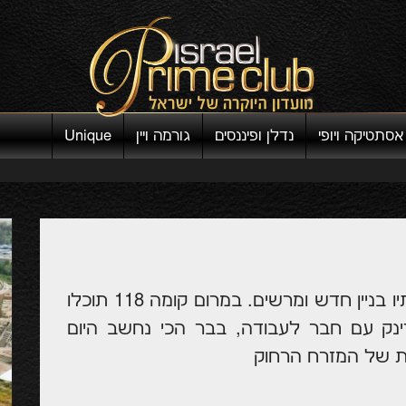
אסתטיקה ויופי
נדלן ופיננסים
גורמה ויין
Unique
קו הרקיע של הונג קונג צירף אל שורותיו בניין חדש ומרשים. במרום קומה 118 תוכלו
נק עם חבר לעבודה, בבר הכי נחשב היום
ית של המזרח הרחוק