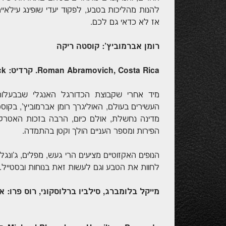
להנות מהליכות בטבע, לפקוד יעדי שופינג עילאיי
אז לא כדאי גם לכם.
רומן אברמוביץ': קוסטה ריקה
Roman Abramovich, Costa Rica. קרדיט: Shutterstock
מיד אחרי שקבוצת הכדורגל האנגלי שבבעלותו
העשירים בעולם, האוליגרך רומן אברמוביץ', בקו
מדינה נחשלת, אולם כיום, הרבה בזכות האטרקט
הפירות ומספר העניים הולך וקטן בהתמדה.
הנופים האקזוטיים מציעים הרי געש, מפלים, ג'ונגלים
לחוות את הטבע וגם לעשות זאת בנוחות ובסטייל.
מייקל בלומברג, סילביו ברלוסקוני, רוס פרו: א