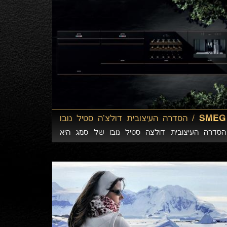
SMEG /
הסדרה העיצובית דולצ'ה סטיל נובו
מבית סמג
הסדרה העיצובית דולצה סטיל נובו של סמג היא
החדשה והאלגנטית ביותר מבית הסדרות העיצוביות
של סמג. הסדרה נחשבת לאחת ההצהרות העיצוביות
הבולטות ביותר של השנים האחרונות. הסדרה, בעיצובו
של האדריכל הנודע גווידו קאנאלי, מציעה שילוב מרתק
של מתכות (נחושת / פליז / זהב) וזכוכית בגוון שחור
עמוק, עם שיאים טכנולוגיים המוטמעים במוצרי הסדרה.
לקביעת פגישת VIP, ניתן ליצור קשר טלפונית 077-
2318770