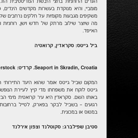
הערים הרוחניות בחצי היבשת המדיטטיבית הזו
מומביי, והיא מנוקדת בעשרות מקדשים הינדים, כ
משקיפים מגבעות מקומיות על חלקים נרחבים של פ
מה שיוצר שילוב מרתק של חדש וישן, רוחניות ו
האייפד.
ביל גייטס: סקראדין, קרואטיה
Seaport in Skradin, Croatia. קרדיט: Shutterstock
המקום שביל גייטס אומר שהוא היעד התיירותי המו
גייטס לוקח את משפחתו מדי קיץ לעיירת הנופ
באותו השם. סקראדין היא עיר קרואטית מימי הבינ
רגועים – בשביל לבקר בפארק, לטייל ברחובות
במטוס או במכונית.
סטיבן שפילברג: סקוטלנד וצפון אירלנד