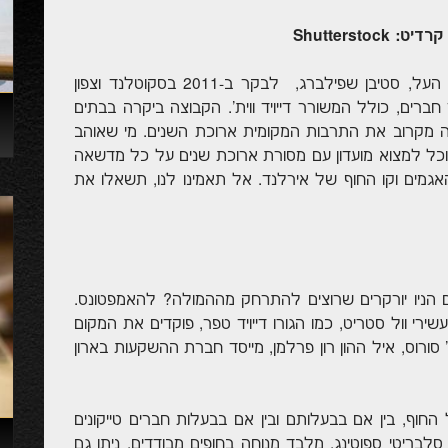
הירוק, הגבעות והוויסקי, משכו את הבמאי ומפיק העל, סטיבן שפילברג, לבקר ב-2011 בסקוטלנד וצפון
חברים, כולל המשורר דייויד ווית'. הקבוצה ביקרה בבתים
יחה מקרוב את התרבות המקומית ארוכת השנים. מי שאוהב
ף יוכל למצוא מועדון עם מסורת ארוכת שנים על כל מדשאה
האגמים וקו החוף של אירלנד. אל תאמינו לנו, תשאלו את
כים הניו יורקרים שרוצים להתרחק מההמולה? להאמפטונס.
ירי וול סטריט, כמו הגורו דייויד טפר, פוקדים את המקום
' סורוס, איל ההון רון פרלמן, מייסד חברת ההשקעות בארון
 החוף, בין אם בבעלותם ובין אם בבעלות חברים טייקונים
לבריטי ספוטינג. מלבד מנוחה בחופים מבודדים, ניתן גם