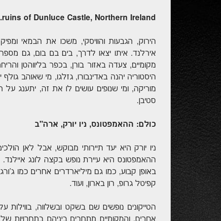
ruins of Dunluce Castle, Northern Ireland. קרדיט: Shutterstock
אירלנד. איתו יצאו לדרך, בים בם בום, גם מספר 
מקומיים, צעדה באזור בורן, בכפר בליווהטן והר
היסטוריה יהנה באדינבורו, גזלגו, מי שאוהב גול
מוריקה, ומי שנופים עושים לו את זה, יתענג על 
סטיבן.
כולם: ההאמפטונס, ניו יורק, ארה"ב
ניו יורק היא יעד תיירותי מבוקש, אבל לאן הול
ההאמפטונס היא עיירת נופש בקצה לונג איילנד. עש
באופן קבוע, כמו גם מיליארדרים אחרים כמו ג'ורג
קפיטל גרופ, רון בארון, ועוד.
הטייקונים נופשים שם בשקט ובשלווה, בווילות על
אחרים, והמקומיים מתחרים ביניהם בתחרויות של ס