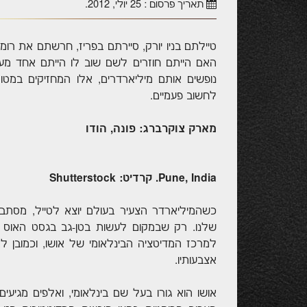
תאריך פרסום :
25 יולי, 2012
.
טיילתם בניו יורק, סיירתם בפריז, חרשתם את רומ
האם הייתם חוזרים לשם שוב לו הייתם אחד מעש
נופשים אותם מיליארדרים, אלו המחזיקים במטו
לחשוב פעמיים.
מארק צוקרברג: פונה, הודו
Pune, India. קרדיט: Shutterstock
כשהמיליארדר הצעיר בעולם יוצא לטייל, מסתבר
שלנו. רק שבמקום לעשות בטן-גב בגסט האוס צפ
למרכז המדיטציה הבינלאומי של אושו, וכמובן
אצבעותיו.
אושו הוא גורו בעל שם בינלאומי, ואלפים מגי