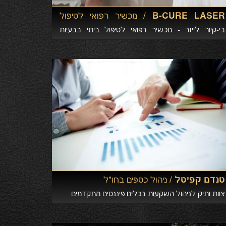
B-CURE LASER /
מכשיר רפואי לטיפול
בבעיות אורטופדיות
בי-קיור לייזר - מכשיר רפואי לטיפול ביתי בבעיות
אורתופדיות, כאב ובעיות עור כגון: כאבי גב תחתון, גב
עליון וצוואר, ברכיים, שחיקת סחוס, ארטריטיס, כאבי
שרירים, מרפק טניס, כאבי מפרקים ועוד.
טנדם קפיטל /
ניהול כספים בחו"ל
צוות ותיק לניהול השקעות בכלים פיננסים מתקדמים