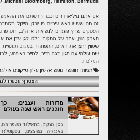
Michael Bloomberg, Hamilton, Bermuda. קרדיט: Shutterstock
אם אתם מיליארדרים וכבר חרשתם את ההאמפטונס,
זה מה שעשו ראש עיריית ניו יורק, מייקל בלומב
מארק טווין, אמר על המקום: "לכו לגן עדן אם א
שטווין ייחצן את האיים, התפתחה במקום תעשיית 
שם עולמי עם מגוון דגה נדיר, לסייר באופנוע, לב
המלכות
חופשה
נופש
אלפיון עליון
טייקונים
אוליגר
תגיות :
הצטרף עכשיו למועדון ה
מדורות וענבים: כך
חוגגים ראש שנה בעולם
בסין מנקים, בתאילנד משפריצים,
באנגליה מפוצצים, בסקוטלנד
שורפים, בקוריאה שותים, ביוון