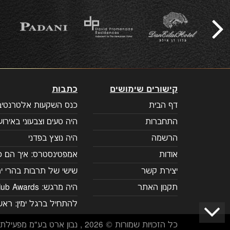
קישורים שימושים
כתבות
דף הבית
כנס השקעות אלטרנטיבי
התחברות
היה טעים וצבעוני באירוע 
הרשמה
היה נוצץ בפדני
אודות
אמפטינסטרס: איך הם כ
יצירת קשר
שישי של תרבות בהרי יר
תקנון האתר
היה מרגש: Prime Club Awards
להתחיל ברגל ימין: רא
כל הזכויות שמורות © 2026 , נבון ארט בע"מ מפעילת מועדון Prime Club.