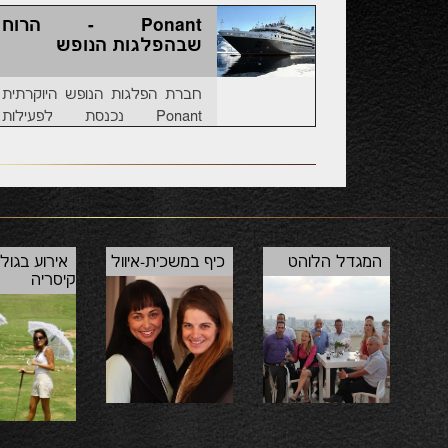
אוכלים עוגה, בספרד ענבים
Ponant - הרוח
ובברזיל עדשים. למה? תקראו
שבהפלגות הנופש
חברת הפלגות הנופש היוקרתית
Ponant נכנסת לפעילות
בישראל; עם מסלולים מיוחדים
ליעדים אקזוטיים בעולם, אין סיכוי
שלא תבואו. כך זה נראה
המגדל הלוהט
כיף במשכית-איוול
אירוע בגול
קיסריה