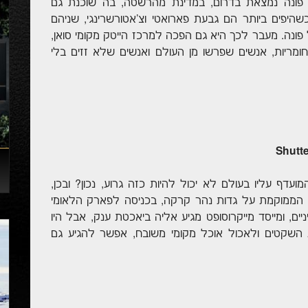
. פונה נמצאת בדרום, במדינת מהרשטה, בה שוכנת גם
שהיפים ביותר הם גבעת פארואטי וצ'אטורשרינגי, שניהם
ונה. מעבר לכך היא גם הפכה למרכז הייטק מקומי סואן,
חומריות, אנשים שפרשו מן העולם ואנשים שלא זזים בלי
עדף עליו בעולם לא יכול להיות כזה גרוע, נכון? ובכן,
ש הממוקמת על גדות נהר קרקה, בכניסה לפארק הלאומי
יים, ומייסד מייקרוסופט מגיע אליה ביאכטת ענק, אבל היו
 השקטים ולאכול אוכל מקומי משובח, אפשר להגיע גם