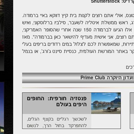
 אולי אתם רוצים לקנות בית קיץ דווקא באיי ברמודה.
רג, ראש ממשלת איטליה לשעבר, סילביו ברלוסקוני, ואיש
העסקים שרץ פעמיים לנשיאות ארה"ב, רוס פרו. אלו הגיעו לברמודה 150 שנה אחרי שהסופר האמריקני,
תם רוצים, אני אישית מעדיף להישאר כאן בברמודה". מאז
תיירות, שמאפשרת לכם לצלול במים רדודים בריפים בעלי
קר באתר המורשת העולמית, כנסיית סיינט ג'ורג', או בנמל
כים
יוקרה Prime Club
פנטזיה חורפית: החופים
היפים בעולם
לשכשך רגליים בקצף הגלים,
להתפרקד בחול הרך, לנשום
עמוק אוויר צח ולהתמלא בשלווה