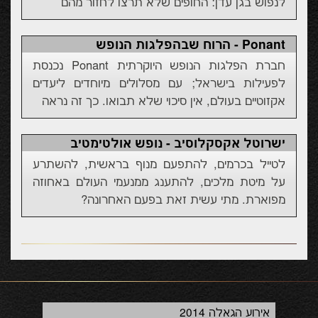
לנפוש בגן עדן: החופים שלא תרצו לחזור מהם
Ponant - הרוח שבהפלגות הנופש
חברת הפלגות הנופש היוקרתית Ponant נכנסת
לפעילות בישראל; עם מסלולים מיוחדים ליעדים
אקזוטיים בעולם, אין סיכוי שלא תבואו. כך זה נראה
ישרוטל אקסקלוסיב - נופש אולטימטיב
לטייל בכרמים, להתפעם מנוף בראשית, להשתרע
על מיטת מלכים, להתענג ממנעמי העולם באחוזה
מפוארת. מתי עשית זאת בפעם האחרונה?
אירוע הגאלה 2014
בוב