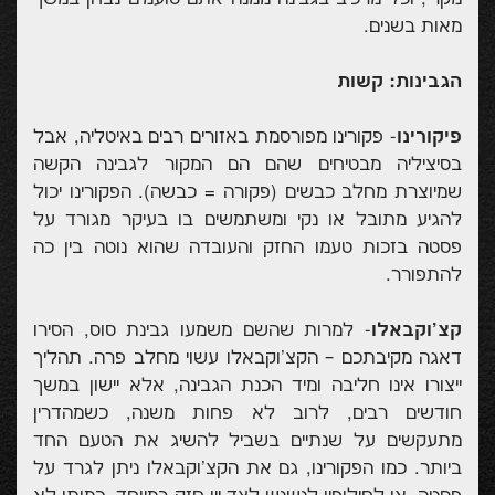
מאות בשנים.
הגבינות: קשות
פיקורינו
- פקורינו מפורסמת באזורים רבים באיטליה, אבל
בסיציליה מבטיחים שהם הם המקור לגבינה הקשה
שמיוצרת מחלב כבשים (פקורה = כבשה). הפקורינו יכול
להגיע מתובל או נקי ומשתמשים בו בעיקר מגורד על
פסטה בזכות טעמו החזק והעובדה שהוא נוטה בין כה
להתפורר.
קצ'וקבאלו
- למרות שהשם משמעו גבינת סוס, הסירו
דאגה מקיבתכם – הקצ'וקבאלו עשוי מחלב פרה. תהליך
ייצורו אינו חליבה ומיד הכנת הגבינה, אלא יישון במשך
חודשים רבים, לרוב לא פחות משנה, כשמהדרין
מתעקשים על שנתיים בשביל להשיג את הטעם החד
ביותר. כמו הפקורינו, גם את הקצ'וקבאלו ניתן לגרד על