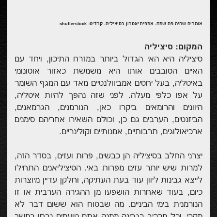
אומרים שהיה פה שמח. אמפיתיאטרון בסיציליה. קרדיט: shutterstock
המקום: סיציליה
סיציליה היא האי הגדול ביותר במזרח התיכון, ויחד עם
האיים הסובבים אותו היא משמשת כאזור אוטונומי
באיטליה, בעל יחסים אמביוולנטיים מאד עם המגף השומר
על אפו כלפי מעלה. לפני שזה נהפך להיות איטליה,
היוונים והרומאים ביקרו כאן, הנורמנים, הגרמאנים,
הביזנטים, הערבים גם כן, וכולם השאירו אחריהם סימנים
ארכיאולוגים, תרבותיים, אמנותיים וקולינריים.
יצרני החלב בסיציליה הן כבשים, פרות ועזים, בסדר הזה,
למרות שיש יותר עזים מפרות באי. הסיציליאנים התחילו
לייצא גבינות ליוון עוד בעת העתיקה, וחלקן עדיין מיוצרות
כיום, בעוד שאחרות הושפעו מן ההגירה הערבית או זו
הנורמנית בימי הביניים. מה שבטוח הוא ששום דבר לא
מקרי, וכל מרכיב בגבינה ממנה אתם טועמים נבחן במשך