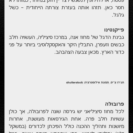
פסטה, או לחילופין לנשנש לצד יין חזק במיוחד, כמותו לא
חסר כאן. תזהו אותה בעזרת צורתה הייחודית – כשל
גלגל.
פייקנטינו
גבינת הדגל של מחוז אנה, במרכז סיציליה, העשויה חלב
כבשים וזעפרן, התבלין היקר והאקסקלוסיבי ביותר על פני
כדור הארץ. מכאן צבעה הצהבהב.
תגידו צ'יס. תמונת אילוסטרציה: shutterstock
פרובולה
לכל מחוז סיציליאני יש גירסה שונה לפרובולה, אך כולן
עשויות חלב פרה. אחת הגירסאות מעושנת, אחרות
מיושנות ותהליך ההכנה כולל הפיכתן לכדורים (במשקל