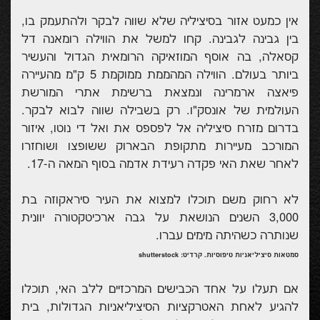
אין כמעט אזור בסיציליה שלא שווה לבקר ולהתעמק בו,
בין גבינה לגבינה. קחו למשל את הווילה רומאנה דל
קסאלה, בה אוסף המוזאיקה הרומאית הגדול והעשיר
ביותר בעולם. הווילה המהממת ממוקמת 5 ק"מ מהעיירה
פיאצה ארמרינה ונמצאת ברשימת אתרי המורשת
העולמית של אונסק"ו. רק בשבילה שווה לבוא לבקר.
בדרום מזרח סיציליה אל לפספס את ואל די נוטו, איזור
המורכב מעיירות מתקופת הבארוק ששופצו ושוחזרו
לאחר שאת האי פקדה רעידת אדמה בסוף המאה ה-17.
לא רחוק משם תוכלו למצוא את העיר סיראקוזה בת
3,000 השנים הנושאת על גבה ארכיטקטורה יוונית
שנותרה כשהיתה מימים עברו.
סמטאות סיציליאניות טיפוסיות. קרדיט: shutterstock
אם תעלו על אחד הכבישים המרכזיים ללב האי, תוכלו
להגיע לאחת האטרקציות הסיציליאניות הגדולות, בית