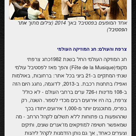
אחד המופעים בפסטיבל באך 2014 (צילום מתוך
אתר
)
הפסטיבל
צרפת והעולם: חג המוזיקה העולמי
חג המוזיקה העולמי החל בשנת 1982כחג צרפתי
מקומי(
Fête de la Musique
) והפך מאז לפסטיבל עולמי
שנתי המתקיים ב-21 ביוני בכל אתר: ברחובות, באולמות
ואפילו בתחנות רכבת. ב-2013, לדוגמה, נחגג היום הזה
ב-108 מדינות ו-726 ערים ברחבי העולם - לא כולל
צרפת, בה היו אירועים רבים מכדי לספור. השנה, רק
בפריס, מתוכננים יותר מ-1,000 אירועים.ייחודו בכך
שההופעות בו פתוחות ללא תשלום לקהל הרחב - מה
שמאפשר חשיפה למוזיקאים מז'אנרים שונים, ותיקים
וצעירים כאחד, אך גם נותן הזדמנות לקהל ליהנות