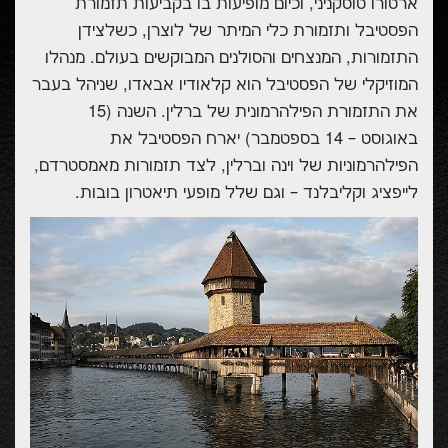
ארטורו טוסקניני, וכיום מופיעות בו בקביעות תזמורת
הפסטיבל ותזמורת כלי המיתר של לוצרן, כשלצידן
התזמורות, המנצחים והסולנים המבוקשים בעולם. מנהלו
המוזיקלי של הפסטיבל הוא קלאודיו אבאדו, שניהל בעבר
את התזמורת הפילהרמונית של ברלין. השנה (15
באוגוסט – 14 בספטמבר) יארח הפסטיבל את
הפילהרמוניות של וינה וברלין, לצד תזמורות מאמסטרדם,
לייפציג וקליבלנד – וגם שלל מופעי תיאטרון בובות.