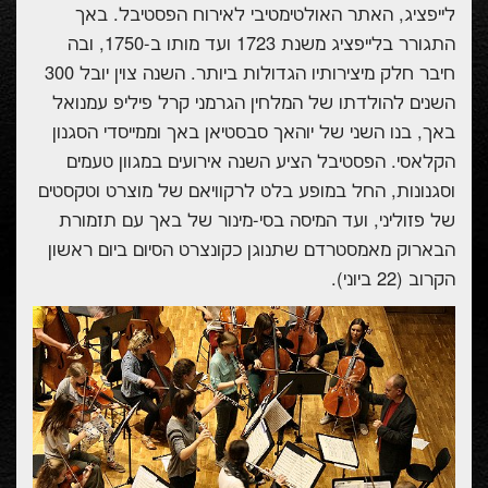
לייפציג, האתר האולטימטיבי לאירוח הפסטיבל. באך
התגורר בלייפציג משנת 1723 ועד מותו ב-1750, ובה
חיבר חלק מיצירותיו הגדולות ביותר. השנה צוין יובל 300
השנים להולדתו של המלחין הגרמני קרל פיליפ עמנואל
באך, בנו השני של יוהאך סבסטיאן באך וממייסדי הסגנון
הקלאסי. הפסטיבל הציע השנה אירועים במגוון טעמים
וסגנונות, החל במופע בלט לרקוויאם של מוצרט וטקסטים
של פזוליני, ועד המיסה בסי-מינור של באך עם תזמורת
הבארוק מאמסטרדם שתנוגן כקונצרט הסיום ביום ראשון
הקרוב (22 ביוני).