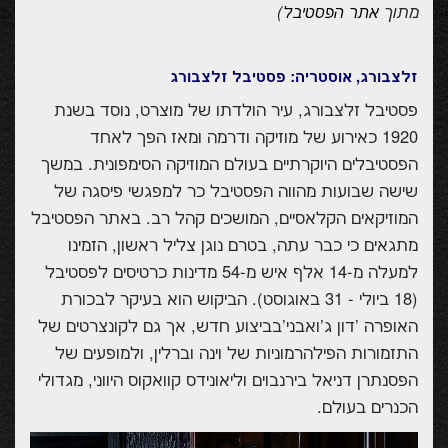
מתוך
)
אתר הפסטיבל
זלצבורג, אוסטריה: פסטיבל זלצבורג
פסטיבל זלצבורג, עיר הולדתו של מוצרט, נוסד בשנת
1920 כאירוע של מוזיקה ודרמה ומאז הפך לאחד
הפסטיבלים היוקרתיים בעולם המוזיקה הסימפונית. במשך
שישה שבועות מהווה הפסטיבל כר למפגשי פיסגה של
המוזיקאים הקלאסיים, המושכים קהל רב. באתר הפסטיבל
מתגאים כי כבר עתה, בטרם נוגן צליל ראשון, הזמינו
למעלה מ-14 אלף איש מ-54 מדינות כרטיסים לפסטיבל
(18 ביולי - 31 באוגוסט). הביקוש הוא בעיקר לבכורת
האופרה 'דון ג'ואבני'בביצוע חדש, אך גם לקונצרטים של
התזמורות הפילהרמוניות של וינה וברלין, ולמופעים של
הפסנתרן דניאל בירנבוים וליאונידס קוואקוס היווני, מגדולי
הכנרים בעולם.