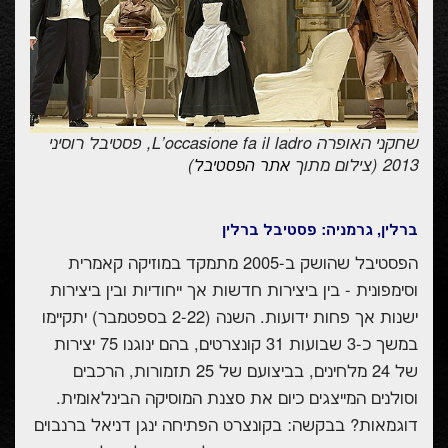
שחקני האופרה
L'occasione fa il ladro
, פסטיבל רוסיני
2013 (צילום מתוך
)
אתר הפסטיבל
ברלין, גרמניה: פסטיבל ברלין
הפסטיבל שהושק ב-2005 מתמקד במוזיקה קאמרית
וסימפונית - בין ביצירות חדשות אך ייחודיות ובין ביצירות
ישנות אך פחות ידועות. השנה (2-22 בספטמבר) יתקיימו
במשך כ-3 שבועות 31 קונצרטים, בהם ינוגנו 75 יצירות
של 24 מלחינים, בביצועם של 25 תזמורות, הרכבים
וסולנים המייצגים כיום את סצנת המוסיקה הבינלאומית.
דוגמאות? בבקשה: בקונצרט הפתיחה ינגן דניאל ברנבוים