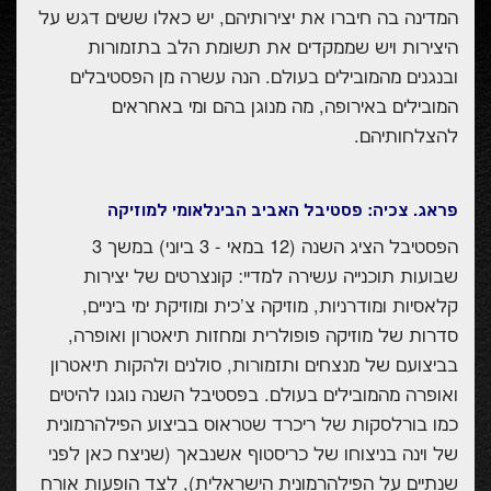
המדינה בה חיברו את יצירותיהם, יש כאלו ששים דגש על
היצירות ויש שממקדים את תשומת הלב בתזמורות
ובנגנים מהמובילים בעולם. הנה עשרה מן הפסטיבלים
המובילים באירופה, מה מנוגן בהם ומי באחראים
להצלחותיהם.
פראג. צכיה: פסטיבל האביב הבינלאומי למוזיקה
הפסטיבל הציג השנה (12 במאי - 3 ביוני) במשך 3
שבועות תוכנייה עשירה למדיי: קונצרטים של יצירות
קלאסיות ומודרניות, מוזיקה צ'כית ומוזיקת ימי ביניים,
סדרות של מוזיקה פופולרית ומחזות תיאטרון ואופרה,
בביצועם של מנצחים ותזמורות, סולנים ולהקות תיאטרון
ואופרה מהמובילים בעולם. בפסטיבל השנה נוגנו להיטים
כמו בורלסקות של ריכרד שטראוס בביצוע הפילהרמונית
של וינה בניצוחו של כריסטוף אשנבאך (שניצח כאן לפני
שנתיים על הפילהרמונית הישראלית), לצד הופעות אורח