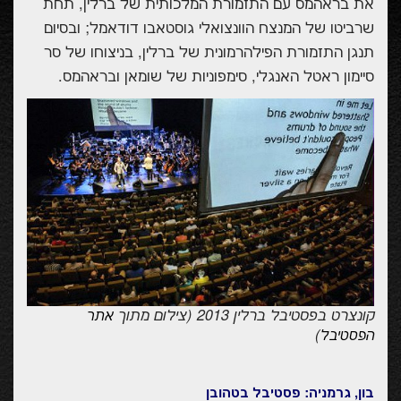
את בראהמס עם התזמורת המלכותית של ברלין, תחת
שרביטו של המנצח הוונצואלי גוסטאבו דודאמל; ובסיום
תנגן התזמורת הפילהרמונית של ברלין, בניצוחו של סר
סיימון ראטל האנגלי, סימפוניות של שומאן ובראהמס.
קונצרט בפסטיבל ברלין 2013 (צילום מתוך
אתר
)
הפסטיבל
בון, גרמניה: פסטיבל בטהובן