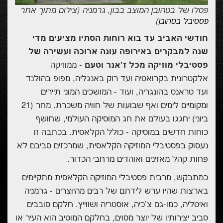
פסלו של בטהובן המוצב בבון, גרמניה (צילום מתוך אתר
)
פסטיבל בטהובן
חודשי האביב עד בוא רוחות הסתיו מציעים מדי
שנה למבקרים באירופה עונה ארוכה ועשירה של
פסטיבלי מוזיקה מכל ז'אנר וטעם
- ממוזיקה
אלקטרונית בקרואטיה ועד רוק באנגליה, מפופ בהולנד
ועד טראנס בהונגריה, ועוד - המושכים המוני תיירים
ומקומיים לימים ואף שבועות של חוויה משכרת. מחר (21
ביוני) יחגגו בעולם את חג המוסיקה העולמי, שחושף
כוחות חדשים במוסיקה - כולל הקלאסית. בכתבה זו
נעסוק בפסטיבלי המוזיקה הקלאסית, שמרכזים סביבם לא
פחות קהל מאזינים ואוהדים מרחבי הכדור.
כמתבקש, מרבית פסטיבלי המוזיקה הקלאסית מתקיימים
בארצות שהיו ערש לידתם של רבים מהיוצרים - גרמניה
ואיטליה, כמו-גם צ'כיה, אוסטריה ושווייץ. חלקם סובבים
סביב יצירותיו של יוצר מסוים, בחלקם המוטיב הוא העיר או