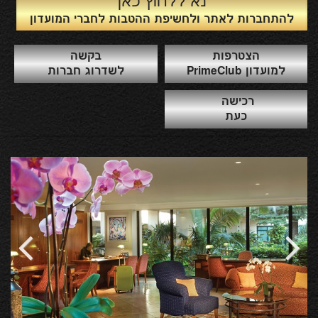
נא ללחוץ כאן
להתחברות לאתר ולחשיפת ההטבות לחברי המועדון
הצטרפות
בקשה
למועדון PrimeClub
לשדרוג חברות
רכישה
כעת
Previous
Next