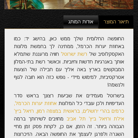
תיאור המוצר
אודות המותג
החופשה החלומית שלך ממש כאן, בהישג יד: כמו
באחוזת יערות הכרמל, ממתינה לך בחמשת מלונות
האקסקלוסיב של
רשת ישרוטל
חוויה מרעננת שתמלא
אותך באנרגיות חדשות וחיוביות. וכאשר רשת בתי-המלון
המבוקשים בארץ באה אליך עם חבילה של הצעות
אטרקטיביות, למימוש מיידי - נופש כזה הוא חובה לגוף
ולנשמה!
בישרוטל מעמידים את שביעות רצונך בראש סדר
העדיפויות ולכן עובדי כל המלונות
אחוזת יערות הכרמל
,
כרמים בהרי ירושלים
,
בראשית במצפה רמון
,
רויאל ביץ'
אילת
ו
רויאל ביץ' תל אביב
מחויבים לשירותך ברמה
הגבוהה ביותר. זה הזמן, אם כן, לקחת פסק זמן מחיי
השגרה ולפרגן לעצמך את החופשה הבאה. הזיכרונות