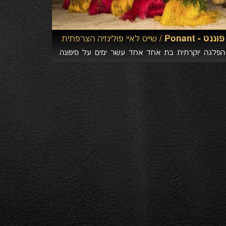
פוננט - Ponant /
שייט לאיי פולינזיה הצרפתית
הפלגה יוקרתית בת אחד אחד עשר ימים על סיפונה
של ספינת הפאר לה סוליאל של חברת Ponant לאורך
איי פולינזיה הצרפתית, טהיטי ובורה בורה.