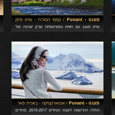
פוננט - Ponant /
קסמי המזרח - שייט מיפן
להונג קונג
שייט מענג עם חוויות גסטרונומיות שרק יאכטה של
חברת פוננט יכולה להציע לך. שילוב של הנאה צרופה
עם ביקור באתרים רחוקים וקסומים שחוויית השייט שלנו
תוביל אליהם. ביקור בשלוש מדינות באסיה – יפן, סין
והונג קונג.
פוננט - Ponant /
אנטארקטיקה - באניית פאר
החלה ההרשמה לעונת הטיולים 2016-2017. מחירים