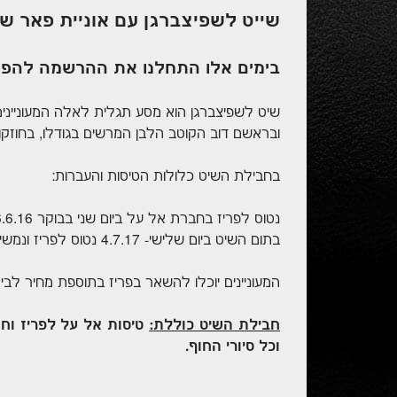
שייט לשפיצברגן עם אוניית פאר של nant
בימים אלו התחלנו את ההרשמה להפלגה שתערך
שיט לשפיצברגן הוא מסע תגלית לאלה המעוניינים 
ובראשם דוב הקוטב הלבן המרשים בגודלו, בחוזקו ו
בחבילת השיט כלולות הטיסות והעברות:
נטוס לפריז בחברת אל על ביום שני בבוקר 26.6.16 ולאחר לילה לינה בפריז נטוס לטרומסו (
בתום השיט ביום שלישי- 4.7.17 נטוס לפריז ונמשיך ארצה בטיסת לילה.
המעוניינים יוכלו להשאר בפריז בתוספת מחיר לבית 
חבילת השיט כוללת:
טיסות אל על לפריז וחז
וכל סיורי החוף.