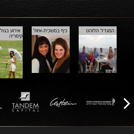
מהונג קונג ונהנה משיט במעמקי תרבות עתיקה
ומפוארת.
המגדל הלוהט
כיף במשכית-איוול
אירוע בגול
קיסריה