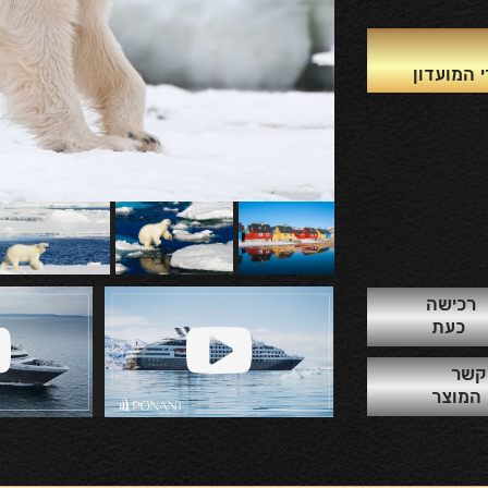
המועדון
רכישה
כעת
 קשר
 המוצר