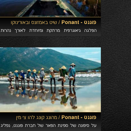
פוננט - Ponant /
שיט באמזונס ובאורינוקו
הפלגה גיאוגרפית מרתקת ומיוחדת לאורך נהרות
האמזונס והאורינוקו בברזיל. הזדמנות נפלאה לגלות את
סודותיהם של 2 נהרות אגדתיים עם נופי קדומים של
יערות וצמחיה סבוכה ובעלי חיים אופיינים לאיזור.
פוננט - Ponant /
מהונג קונג להו צי מין
על סיפונה של ספינת הפאר של חברת פוננט, נפליג