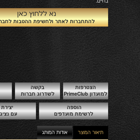
בחיים.
נא ללחוץ כאן
להתחברות לאתר ולחשיפת ההטבות לחברי 
הצטרפות
בקשה
למועדון PrimeClub
לשדרוג חברות
הוספה
יצירת
לרשימת מועדפים
עם נציג
תיאור המוצר
אודות המותג