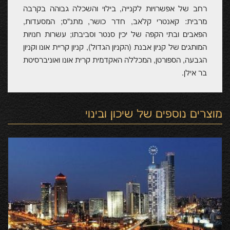
רחב של אפשרויות לקנייה, בילוי והשכלה גבוהה בקרבה
מרבית: קאנטרי קלאב, חדר כושר, מתנ"ס; המסעדות,
הפאבים ובתי הקפה של יכין סנטר וסביבתו; עשרות חנויות
המותגים של קניון אבנת (הקניון הגדול), קניון קריית אונו וקניון
הגבעה, הספורטן, המכללה האקדמית קרית אונו ואוניברסיטת
בר אילן.
מוצרים נוספים של
שיכון ובינוי