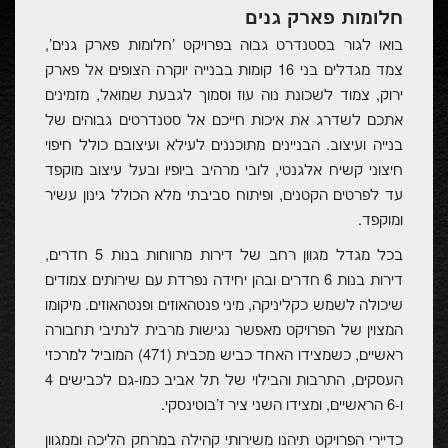
חלומות פארק גנים
בואו לגור בסטנדרט גבוה בפרויקט 'חלומות פארק גנים',
צמד מגדלים בני 16 קומות בבנייה יוקרה הצופים אל פארק
ירוק, צמוד לשכונת נוה עוז וסמוך לגבעת שמואל, מזמינים
אתכם לשדרג את איכות חייכם אל סטנדרטים גבוהים של
בנייה ועיצוב. הבניינים מתוכננים לעילא ועיצובם כולל חיפוי
חיצוני קשיח אלגנטי, לובי מרהיב ביופיו ובעל עיצוב מוקפד
עד לפרטים הקטנים, ופיתוח סביבתי מלא הכולל גינון עשיר
ומוקפד.
בכל מגדל מגוון רחב של דירות מרווחות בנות 5 חדרים,
דירות בנות 6 חדרים ובהן יחידה נפרדת עם שירותים צמודים
שיכולה לשמש כקליניקה, מיני פנטהאוזים ופנטהאוזים. מיקומו
המצוין של הפרויקט מאפשר נגישות מרבית לנתיבי תחבורה
ראשיים, כשמצידו האחד כביש מכבית (471) המוביל למרכזי
העסקים, התרבות והבילוי של תל אביב כמו-גם לכבישים 4
ו-6 הראשיים, ומצידו השני ציר ז'בוטינסקי.
כדיירי הפרויקט תיהנו משירותי קהילה במרחק הליכה וממגוון