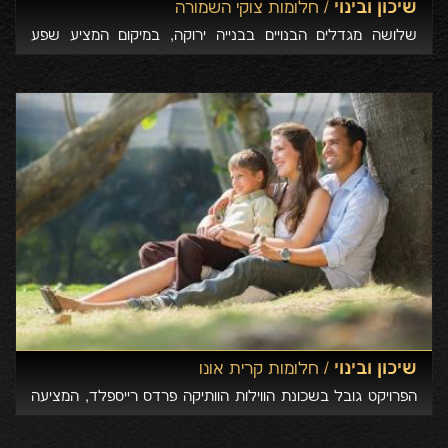
שיכון ובינוי /
חלומות צוקי השמורה
שלושה מגדלים הבנויים בבנייה ירוקה, במיקום המציע שפע
יתרונות וביניהם קרבה לים ולשמורת טבע
שיכון ובינוי /
חלומות קרית אונו
הפרויקט גובל בשכונת הווילות הוותיקה פרדס רייספלד, המציעה
את כל מה שתמיד דמיינתם וחלמתם - סביבה איכותית ומיקום
מרכזי ונגיש למרכזי קניות, שירותי בריאות, בתי ספר וגנים.