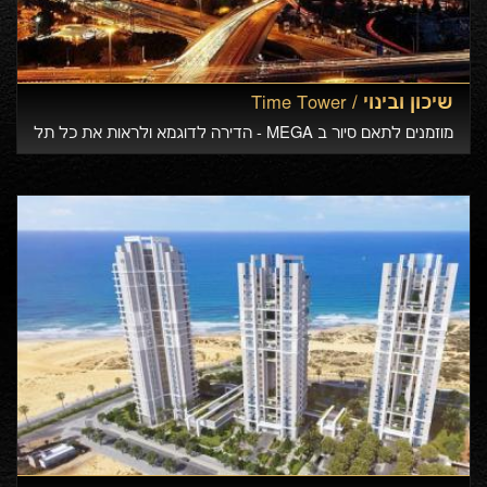
שיכון ובינוי /
Time Tower
מוזמנים לתאם סיור ב MEGA - הדירה לדוגמא ולראות את כל תל
אביב פרוסה לנגד עיניכם. חווית המגורים החדשה על תל אביב -
במתחם הסיטי, רמת גן. עיצוב וגימור ברמה ואיכות מהגבוהים
ביותר בישראל.