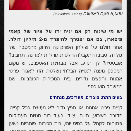
6,000 פעם ראשונה
(צילום:
thinkstock
)
יש מי שינוח רק אם יניח ידו על ציור של קאמי
פיסארו, גם אם יצטרך להיפרד מ-2 מיליון דולר.
אחר חולם על שולחן הפורמייקה הירוק מהמטבח של
גולדה, סביבו התקבלו החלטות גורליות למדינה. תחביב?
אובססיה? לך תדע. אבל מבחינת האספנים, יש מקום
המספק מענה לנטייה הבלתי-נשלטת הזו לאגור פריטי
אמנות וחפצים נדירים: בית המכירות הפומביות. שֵם
המשחק הוא כסף.
בונים מתח: צוברים, מעריכים, מנתחים
קניית פריט אמנות או חפץ נדיר לא נעשית ככל קנייה.
מדובר באירוע, חוויה, צַיִיד. בעוד רוב חנויות העתיקות
פתוחות לקהל על בסיס יומי, בית מכירות פומביות נשען