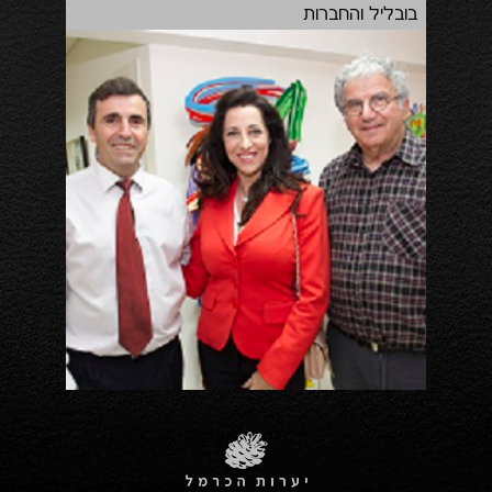
בובליל והחברות
השק