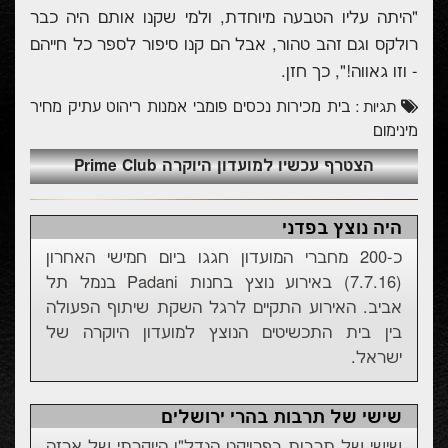
"היתה עליו הטבעה מיוחדת, ולמי שקנו אותם היה כבר
רולקס וגם זהב טהור, אבל הם קנו סיפור לספר כל חייהם
- וזו גאווה!", כך חזן.
בית
מכירות
נכסים
פומבי
אמנות
ריהוט
עתיק
מחיר
תגיות :
מינימום
הצטרף עכשיו למועדון היוקרה Prime Club
היה נוצץ בפדני
כ-200 מחברי המועדון חגגו ביום חמישי האחרון
(7.7.16) באירוע נוצץ בחנות Padani בנמל תל
אביב. האירוע התקיים לרגל השקת שיתוף הפעולה
בין בית התכשיטים הנוצץ למועדון היוקרה של
ישראל.
שישי של תרבות בהרי ירושלים
שישי של תרבות בפרויקט הנדל"ן היוקרתי של ארזה