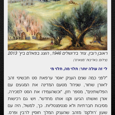
ראובן רובין. צויר בירושלים 1946, הוצג בפאלם ביץ' 2013
(צילום: באדיבות 'מצארט')
לי זה עולה יותר:
תלוי מה, תלוי מי
"לפני כמה שנים העניק יאסר ערפאת סט תכשיטי זהב
לאורן שחור, שניהל מטעם המדינה את המגעים עם
הפלשתינים", מספר חזן, "וכשהעמידו את הסט למכירה,
אורן ואשתו הגיעו וקנו אותו מחדש". ויש גם רכישות
מסיבות חברתיות ולא סנטימנטליות. כך, למשל, היה עם
שעון 'רולקס' מזהב שהעניק המלך חוסיין לרבין ופרס.