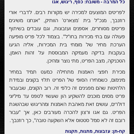
כל המרבה - משובח: כסף, ריגוש, אגו
לפריטים המוצעים למכירה יש מקורות רבים. לדברי אורי
רוזנבך, מנכ"ל בית 'מצארט' הוותיק, "אנחנו משיגים
פריטים מסוחרים, אספנים ועזבונות, וגם עובדים בשיתוף
פעולה עם בתי מכירות בחו"ל". בצמוד לכל פריט מופיעה
הערכת מחיר של מומחי בית המכירות, אליה הגיעו
בעקבות בדיקה מעמיקה המבוססת על זהות האמן,
הטכניקה, מצב הפריט, מתי נוצר ומהיכן.
מכירת חפצי האמנות מתחילה כמעט תמיד במחיר
מינימום, כשמחירו הסופי של הפריט תלוי בקונים ובמידת
הלהיטות שהם מפגינים זה כלפי זה. רוב הקונים, שבעבור
פריט מסוים מוכנים להשקיע הון שעשוי לטפס עד מיליוני
דולרים, עושים זאת מאהבת האמנות ומהריגוש שבהשגת
הפריט. גם אגו ורצון להכרה מעורבים כאן, אך "עבור
רובם זה לא סמל סטטוס אלא השקעה טובה", כך רוזנבך.
קח-תן:
עזבונות, מתנות, תקנות