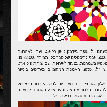
הם יולי עופר, גיידמק,ליאון רקאנטי ועוד. לאחרונה
נמכר ציור שלה בה מופיעה בר רפאלי בשיבוץ 5000 אבני קריסטלים של סברוסקי תמורת 33,000 ₪.
פיין בשמרנות. בניגוד לאירופה, שם יצירות פופ ארט
ש זול. אספני האמנות המקומיים מעדיפים בעיקר
ד, אלון שגב ואחרות, מעדיפות להשקיע בדור הבא של
לו עובדות לרוב עם שישה עד שבעה אמנים קבועים,
ץ לברנז'ה הזאת אין דריסת רגל.