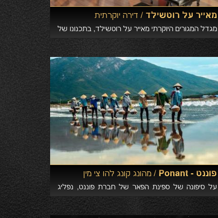
מאייר על רוטשילד /
דירה יוקרתית
מגדל המגורים היוקרתי מאייר על רוטשילד, בתכנונו של
מעצב העל הנודע וזוכה פרס פריצקר - ריצ'ארד מאייר,
שוכן בשדרות רוטשילד 36, תל אביב, בלב השדרה,
פוננט - Ponant /
מהונג קונג להו צי מין
על סיפונה של ספינת הפאר של חברת פוננט, נפליג
מהונג קונג ונהנה משיט במעמקי תרבות עתיקה
ומפוארת.