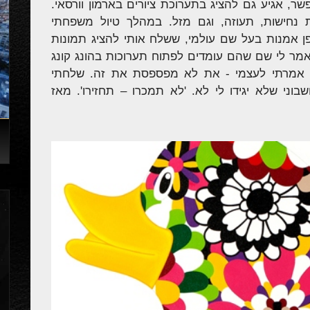
ר, אגיע גם להציג בתערוכת ציורים בארמון וורסאי.
נחישות, תעוזה, וגם מזל. במהלך טיול משפחתי
ן אמנות בעל שם עולמי, ששלח אותי להציג תמונות
נאמר לי שם שהם עומדים לפתוח תערוכות בהונג קונג
וע אמרתי לעצמי - את לא מפספסת את זה. שלחתי
500 יורו לציור על חשבוני שלא יגידו לי לא. 'לא תמכרו – תחזירו'. מאז