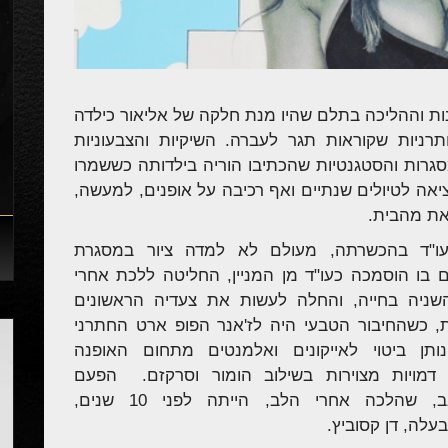
ת וההליכה בתלם שהיו מנת חלקה של אליאור כילדה
רניות שקוראות תגר לעברה. השיקיות והצבעוניות
מסגרות והסטגנטיות שהכתיבו הוריה בילדותה כששמרו
יאה לטיולים שנתיים ואף רכיבה על אופנים, למעשה,
את מהבית.
אור, 32, עו"ד בהכשרתה, מעולם לא למדה ציור במסגרת
ם בו הוסמכה כעו"ד מן המניין, החליטה ללכת אחרי
ניה בחייה, והחלה לעשות את צעדיה הראשונים
, כשהחיבור הטבעי היה לז'אנר הפופ ארט החתרני
ותן ביטוי לאייקונים ואלמנטים מתחום האופנה
דמויות מצוירות בשילוב הומור וסרקזם. הפעם
הראשונה, אגב, שהלכה אחרי הלב, הייתה לפני 10 שנים,
לה, דן קסוביץ.