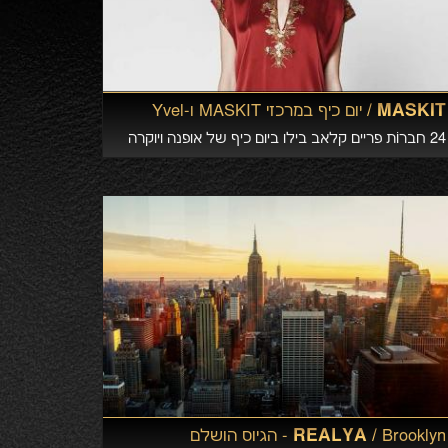
MASKIT /
יום כיף במרכזי MASKIT ו-Yvel
24 חברוֹת פריים קלאב בילו ביום כיף של אופנה ויוקרה
REALYA /
Brooklyn - הגיוס הושלם