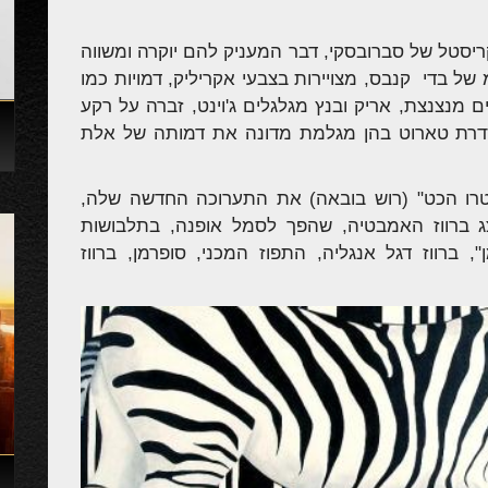
קריסטל של סברובסקי, דבר המעניק להם יוקרה ומשווה
ה של תכשיט לקיר. על פני 180 ס"מ של בדי קנבס, מצויירות בצבעי אקריליק, דמויות כמו
 מנצנצת, אריק ובנץ מגלגלים ג'וינט, זברה על רקע
סדרת טארוט בהן מגלמת מדונה את דמותה של אלת
יטרו הכט" (רוש בובאה) את התערוכה החדשה שלה,
ג ברווז האמבטיה, שהפך לסמל אופנה, בתלבושות
", ברווז דגל אנגליה, התפוז המכני, סופרמן, ברווז