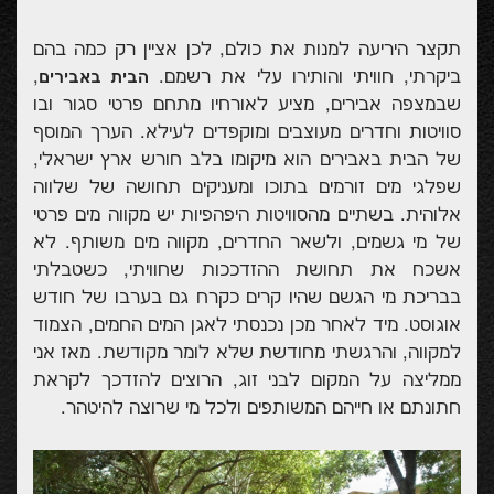
תקצר היריעה למנות את כולם, לכן אציין רק כמה בהם
ביקרתי, חוויתי והותירו עלי את רשמם.
,
הבית באבירים
שבמצפה אבירים, מציע לאורחיו מתחם פרטי סגור ובו
סוויטות וחדרים מעוצבים ומוקפדים לעילא. הערך המוסף
של הבית באבירים הוא מיקומו בלב חורש ארץ ישראלי,
שפלגי מים זורמים בתוכו ומעניקים תחושה של שלווה
אלוהית. בשתיים מהסוויטות היפהפיות יש מקווה מים פרטי
של מי גשמים, ולשאר החדרים, מקווה מים משותף. לא
אשכח את תחושת ההזדככות שחוויתי, כשטבלתי
בבריכת מי הגשם שהיו קרים כקרח גם בערבו של חודש
אוגוסט. מיד לאחר מכן נכנסתי לאגן המים החמים, הצמוד
למקווה, והרגשתי מחודשת שלא לומר מקודשת. מאז אני
ממליצה על המקום לבני זוג, הרוצים להזדכך לקראת
חתונתם או חייהם המשותפים ולכל מי שרוצה להיטהר.