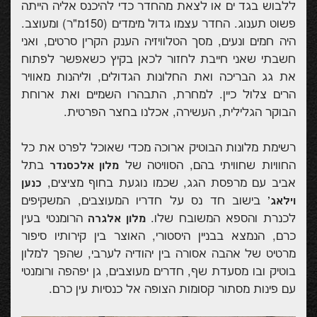
ללבוש בגד ים או לצאת מהחדר כדי להיכנס אליה הייתה
פשוט תענוג. החדר עצמו גדול מימדים (150מ"ר) ומעוצב.
היה חמים ונעים, מסך הטלוויזיה הענק הקרין סרטים, ואני
חשבתי שאני חייבת לחזור לכאן בקיץ כשאפשר לפתוח
את גג הבריכה ואת החלונות הגדולים, וליהנות מאוויר
הרים צלול כיין. למחרת, התבהרו השמיים ואת ארוחת
הבוקר הגלילית, העשירה, אכלנו בחצר הפרטית.
רשימת מלונות הבוטיק ארוכה מכדי שאוכל לפרט את כל
החוויות שחוויתי בהם, הסוויטה של
בתל
מלון אלכסנדר
אביב עם מרפסת הגג, שכמו נוגעת בחוף מציצים,
כנען
בישוב חד נס על חדריו המעוצבים, המשקיפים
וילאג'
לכנרת והספא המשובח שלו.
הרומנטי בעין
מלון אלגרה
כרם, הנמצא בבניין היסטורי, האוצר בין קירותיו סיפור
מרטיט של אהבה אסורה בין יהודיה לערבי, שהפך למלון
בוטיק ובו מסעדת שף, חדרים מעוצבים, גן יפהפה ורומנטי
עם פינות מסתור קסומות הצופה אל כנסיות עין כרם.