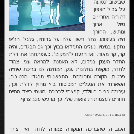
שבישוב 'נטועה'
על גבול הצפון.
זה היה אחרי יום
טיול ארוך
ומתיש, החורף
היה בעיצומו, נחל דישון עלה על גדותיו, גלגלי הג'יפ
נתקעו במימיו, נעלינו התמלאו בבוץ וכך גם הבגדים, והיה
קר, קר מאוד. ואז הגענו ל"המקום". כשפתחתי את דלת
החדר הענק במקום, לא האמנתי למראה עיני. צמוד
לחדר, מוקפת בחלונות ענק, המתינה לנו בריכת שחייה
פרטית, מקורה ומחוממת. התפשטתי מבגדיי הרטובים,
השארתי את הנעליים המכוסות בוץ מחוץ לדלת וכך,
עירומה כביום היוולדי, קפצתי לבריכה וחשתי כיצד החיים
חוזרים לעצמות הקפואות שלי. כך מרגיש עונג צרוף.
אין מקום אחר. מלון בוטיק "המקום"
העובדה שהבריכה המקורה צמודה לחדר ואין צורך