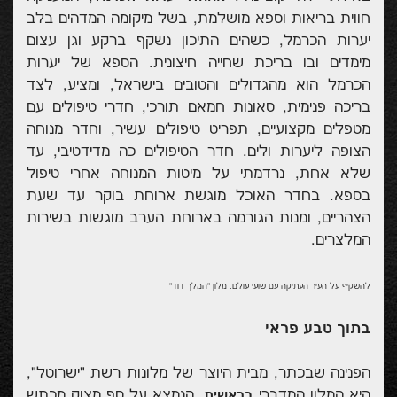
חווית בריאות וספא מושלמת, בשל מיקומה המדהים בלב
יערות הכרמל, כשהים התיכון נשקף ברקע וגן עצום
מימדים ובו בריכת שחייה חיצונית. הספא של יערות
הכרמל הוא מהגדולים והטובים בישראל, ומציע, לצד
בריכה פנימית, סאונות חמאם תורכי, חדרי טיפולים עם
מטפלים מקצועיים, תפריט טיפולים עשיר, וחדר מנוחה
הצופה ליערות ולים. חדר הטיפולים כה מדידטיבי, עד
שלא אחת, נרדמתי על מיטות המנוחה אחרי טיפול
בספא. בחדר האוכל מוגשת ארוחת בוקר עד שעת
הצהריים, ומנות הגורמה בארוחת הערב מוגשות בשירות
המלצרים.
להשקיף על העיר העתיקה עם שועי עולם. מלון "המלך דוד"
בתוך טבע פראי
הפנינה שבכתר, מבית היוצר של מלונות רשת "ישרוטל",
היא המלון המדברי
, הנמצא על סף מצוק מכתש
בראשית