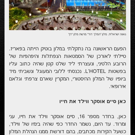
גאווה ישראלית. מלון "המלך דוד" מרשת מלון "דן"
הפעם הראשונה בה נתקלתי במלון בוטיק הייתה בפאריז.
טיילתי לאורכן של הסמטאות הנפתלות והיפהפיות של
הרובע הלטיני, ונעצרתי ליד שלט קטן שהיה כתוב עליו
בפשטות L'HOTEL. נכנסתי ללובי המעוגל ונשביתי מיד
ביופיו של המלון ההיסטורי, המקרין שארם צרפתי וגלאם
אירופאי.
כאן סיים אוסקר ווילד את חייו
כאן, בחדר מספר 16, סיים אוסקר ווילד את חייו, עני
ומרוד. עד היום, נשמר החדר כפי שהיה בימיו של ווילד,
כשעל הקירות מכתבים, בהם דורשת ממנו הנהלת המלון