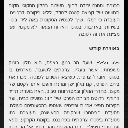
הכנרת וממנה ירידה לחוף. השהיה במלון הסקוטי מקנה
תחושה של קפיצה קטנה לחו"ל, ללא ביקורת דרכונים.
העובדה כי המלון שייך לכנסיה הסקוטית באה לידי ביטוי
בשירות, באדיבות ובסגנון האירוח המאוד לא מקומי, ואני
מציינת את זה לטובה.
באווירת קודש
, שעל הר כנען בצפת, הוא מלון בוטיק
וילה גליליי
משפחתי, אשר בעליו, צרפתים לשעבר, מארחים בו
בסגנון אוברז' צרפתי. כשיצאו השניים לפנסיה, מכרו את
ביתם הפרטי, קנו מלון ישן ומוזנח והפכו אותו לקסם של
מקום. בחדרי המלון ובמסדרונות סביב, האח בוערת תדיר
בחורף, רהיטים מביתם הפרטי של הזוג נטועים בבית, ועל
הקירות חפצי אמנות ופריטים שאספו במסעותיהם בעולם.
מסעדת הביסטרו שבקומה הראשונה, מעוצבת כמו
מסעדת ביסטרו צרפתית בפרובנס. בקומת הקרקע, ספא
עם חדרי טיפולים, בגן המשקיף מהר כנען אל הר מירון