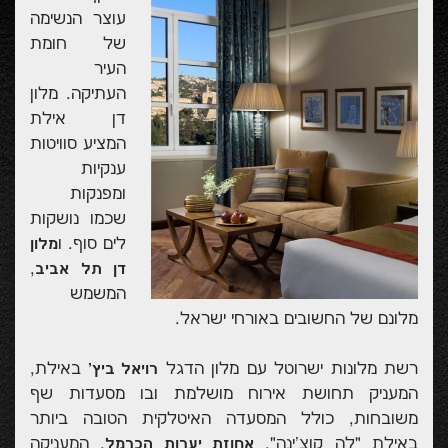
עוצר הנשימה
של חומת
העיר
העתיקה. מלון
דן אילת
המציע סוויטות
ענקיות
ומפנקות
שכמו נושקות
לים סוף. ו
מלון
,
דן תל אביב
המשמש
מלונם של החשובים באורחי ישראל.
רשת מלונות ישרוטל עם מלון הדגל
באילת,
רויאל ביץ'
המעניק תחושת אירוח מושלמת ובו מסעדות שף
משובחות, כולל המסעדה האיטלקית הטובה ביותר
באילת "לה קוצ'ינה".
, המעניקה
אחוזת יערות הכרמל