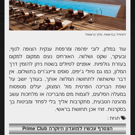
להתחיל בבראשית. מלון "בראשית"
עוד במלון, לובי יפהפה ומרפסת ענקית הצופה לנוף,
ובעיקר, שקט ושלווה. האורחים נעים ממקום למקום
בעזרת גולפיות. אופניים לטיולים בשטח ניתן להזמין דרך
המלון, כמו גם טיולי ג'יפים, סוסים וריינג'רים בתשלום. אין
דבר שישתווה לתחושה המלווה אותך, בעודך יושב על
שפת הבריכה הפרטית מול המצוק, יעלים מטפסות
במעלה הסלעים, לוגמות מים מהבריכה או מלחכות עשב
מהגינה הטבעית, מתקרבות אליך בלי לפחד ומביטות בך
בסקרנות. זוהי אכן תחושת בראשי.
תגיות :
הצטרף עכשיו למועדון היוקרה Prime Club