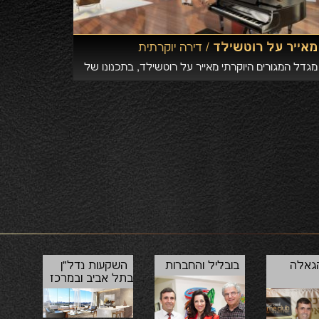
מאייר על רוטשילד /
דירה יוקרתית
מגדל המגורים היוקרתי מאייר על רוטשילד, בתכנונו של
מעצב העל הנודע וזוכה פרס פריצקר - ריצ'ארד מאייר,
שוכן בשדרות רוטשילד 36, תל אביב, בלב השדרה,
הגאלה
בובליל והחברות
השקעות נדל"ן
בתל אביב ובמרכז