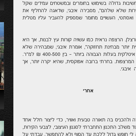
חשיבות גדולה בשימוש בחומרים ובמשטחים עמידים שקל
דירות שלא שלהם", מסבירה איבגי, שדאגה להחליף את
י ואסתטי, העשויים מחומר שמספיק להעביר עליו מטלית
צלן. הרצפה נראית כמו עשויה קורות עץ לבנות, אך היא
ית יותר מבחינת תחזוקה", אומרת איבגי, שמבהירה שלא
נעשה שום מאמץ לחסוך, ולראיה נבחרה רצפה איטלקית בעלות הגבוהה ביותר – בין 400-500 ₪ למ"ר.
ן המרצפות. בחרתי ברובה אפוקסית, שהיא יקרה יותר, אך
איבגי.
אחרי
ולהכניס בה תאורה טבעית ואוויר, כדי ליצור חלל אחד
עוד משלב התכנון התחברתי לסגנון העיצובי, לצבעי הקירות,
 לי חופש גדול ללכת עד הסוף ולא להתפשר. עבדתי על