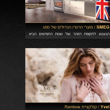
SMEG /
מוצרי הרטרו הגדולים של סמג
הגעגוע לתקופת הזוהר של שנות החמישים הביא
ליצירת קו המוצרים בהשראת סגנון שנות החמישים –
סדרת מוצרי סמג בעיצובי רטרו מרהיבים. עיצובי וינטג
קלאסיים בעלי קווים מעוגלים וצבעים מלאי חיים,
המשתלבים בטבעיות עם הטכנולוגיות המתקדמות
ביותר. לקביעת פגישת VIP, ניתן ליצור קשר טלפונית
077-2318770
Yvel /
קולקציית Rainbow