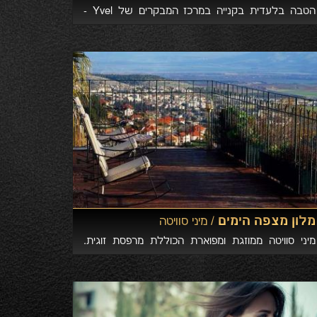
הטבה בלעדית בקנייה במרכז המבקרים של Yvel -
לחברי Prime Club, מועדון היוקרה של ישראל
מלון מצפה הימים /
מיני סוויטה
מיני סוויטה ממוזגת ומפוארת הכוללת מרפסת זוגית.
חדר המיני סוויטה כולל: מרפסת, פינת ישיבה, טלוויזיה
LCD המחוברת לשידורי הוט, טלפון, כספת (ללא
תוספת תשלום), מייבש שיער, חלוק רחצה, נעלי בית,
מחמם מגבות ומוצרי טיפוח. המיני סוויטות ממוקמות