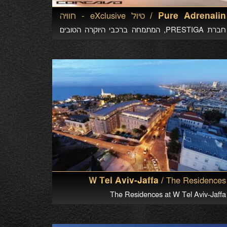
Pure Adrenalin /
טיול eXclusive - חוויה
עולמית!
חברת PRESTIGA, המתמחה ברכבי היוקרה הטובים
בעולם, מחדשת את סדרת Pure Adrenalin – טיולי
הנהיגה היוקרתיים.
W Tel Aviv-Jaffa /
The Residences
The Residences at W Tel Aviv-Jaffa