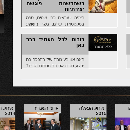
כשחדשנות פוגשת
יצירתיות
רצפה שנראית כמו שטיח, ספה
בטקסטורת עלים, גשר משופע
כמו מסוע-הליכה בכניסה
לבית-המלון; על העיצוב:
רובוט לכל העתיד כבר
התשובה הנשית לפיליפ סטארק
כאן
האם אנו בעיצומה של מהפכה בה
יבצע רובוט את כל מטלות הבית?
מומחי מכטרוניקה ועתידנות:
דרושות יכולות קוגניטיביות, אך
יישומן קרוב מתמיד
אירוע הגאלה
אדוני השגריר
אירוע 
2014
2015