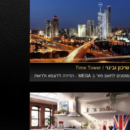
שיכון ובינוי /
Time Tower
מוזמנים לתאם סיור ב MEGA - הדירה לדוגמא ולראות
את כל תל אביב פרוסה לנגד עיניכם. חווית המגורים
החדשה על תל אביב - במתחם הסיטי, רמת גן. עיצוב
וגימור ברמה ואיכות מהגבוהים ביותר בישראל.