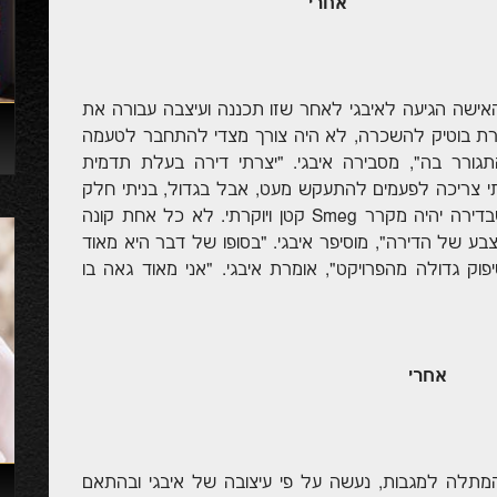
אחרי
אישה הגיעה לאיבגי לאחר שזו תכננה ועיצבה עבורה את
ירת בוטיק להשכרה, לא היה צורך מצדי להתחבר לטעמה
תגורר בה", מסבירה איבגי. "יצרתי דירה בעלת תדמית
תי צריכה לפעמים להתעקש מעט, אבל בגדול, בניתי חלק
לא קטן מהקונספט על פי רצונה של הלקוחה שבדירה יהיה מקרר Smeg קטן ויוקרתי. לא כל אחת קונה
ע של הדירה", מוסיפר איבגי. "בסופו של דבר היא מאוד
ק גדולה מהפרויקט", אומרת איבגי. "אני מאוד גאה בו
אחרי
תלה למגבות, נעשה על פי עיצובה של איבגי ובהתאם