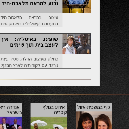
נכנע למראה מלאכת-היד
עיצוב במראה מלאכות-היד
בתערוכת 'קיפולים': כיסא מקשיות
שתייה, שמלת בד מסיבי פלסטיק,
כורסה מערסלת ומנורה כתרשים
שופינג באיטליה: איך
חשמלי; געגועים למקרמה
לעצב בית תוך 5 ימים
כחלק מעיצוב הווילה, טסה עינת
נירגד עם לקוחותיה לארץ המגף:
הם חזרו עם קונטיינר עמוס
רהיטים ומציאוֹת, היא - עם שפע
תובנות. מִלֵּאנוּ בְּמִילַאנוֹ
כיף במשכית-איוול
אירוע בגולף
אנדרה ריאו
קיסריה
בישראל