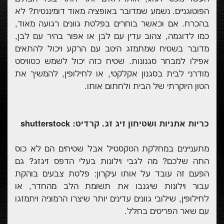
הפוטוגניים. נשמע שמדובר באופציה מאוד דומיננטית? לא
בהכרח. אם וכאשר בוחרים בפלטת גוונים רגועה מאוד,
כמו לדוגמה, צהוב עדין עם לבן או אפור בהיר עם לבן,
מדובר בשטיח שמתמזג היטב עם הרקע ויכול להתאים
אפילו למבחר סגנונות. שטיח כזה יכול לשמש כטוויסט
מודרני לבית בסגנון אקלקטי, או לחילופין, להמשיך את
הטון היוקרתי של הבית ולחתום אותו.
כריות אתניות ושטיחון זיג זג. קרדיט: shutterstock
מתעניינים במחלקת הטקסטיל אבל שטיחים הם לא כוס
התה שלכם? מה לגבי וילונות בעלי הדפס זיגזג? גם
הפעם זה עובד על אותו עיקרון: פלטת צבעים בוהקת
עבור וילונות שיגנבו את תשומת הלב מהחדר, או
לחילופין, שילובי גוונים עדינים יותר שיצרו הרמוניה ויתמזגו
עם שאר הפריטים בחלל.