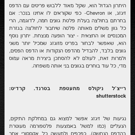
היתרון הגדול הוא, שקל מאוד ללבוש פריטים עם הדפס
זיגזג, או Chevron- כפי שקוראים לו אחינו בנכר: אם
בחרתם בחולצה בעלת פלטת גוונים חמה, לדוגמה, הרי
כל גוון משלים מאותה פלטה שיחבור לחולצה בגזרת
המכנסיים או החצאית - יצור הופעה מנצחת. יתרון נוסף
הוא, שאפשר לבחור בפריט מזוגזג שמכיל יותר משני
גוונים בלבד, להבדיל מהדפס הנקודות או הדפס הפסים,
ולמרות זאת, לעולם לא להסתכן ביצירת מראה עמוס
מדי, כל עוד בוחרים בגוונים בני אותה משפחה.
רייצ'ל ניקולס מתעטפת בטרנד. קרדיט:
shutterstock
נגיעות של זיגזג אפשר למצוא גם במחלקת התיקים,
הנעליים (כמו למשל באמצעות פלטפורמה מעוטרת
בהדפס הנחשק), כפכפים ולמעשה כל אקססורי אחר