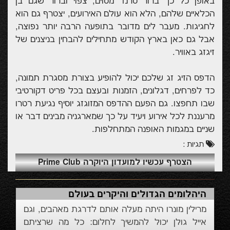
באופן כל כך ברור טרנד מסוים, צפוי וברור שגם בן
הכלאיים שלהם, הלא הוא עולם האירועים, יצטרף גם הוא
לחגיגות. מעבר לים מדובר בתופעה הרבה יותר נפוצה,
אבל גם כאן בארץ הקודש מתחילים להבחין בניצנים של
זיגזג באוויר.
הדפס הזיג זג שלכם יכול להופיע בצורת מסגרת תמונה,
כד לפרחים, דגלונים, הזמנות ובעצם בכל פריט דקורטיבי
שבו תחפצו. גם הפעם ההדפס המזוגזג יוסיף נגיעת רטרו
מרעננת לכל אירוע ויעיד על כך שמארגניה מבינים דבר או
שניים במגמות האופנה המתחלפות.
תגיות :
הצטרף עכשיו למועדון היוקרה Prime Club
היהלומים הגדולים והיקרים בעולם
מרילין מונרו היתה מעלה אותם לדרגת מאהבים, וגם
אייל גולן יכול להמשיך לחלום: כל מה שרציתם