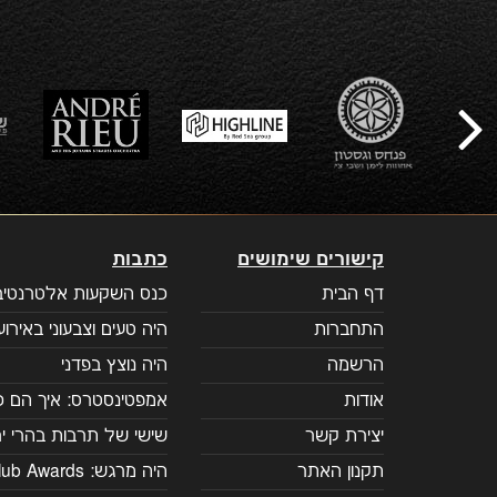
קישורים שימושים
כתבות
דף הבית
כנס השקעות אלטרנטיבי
התחברות
היה טעים וצבעוני באירוע 
הרשמה
היה נוצץ בפדני
אודות
אמפטינסטרס: איך הם כ
יצירת קשר
שישי של תרבות בהרי יר
תקנון האתר
היה מרגש: Prime Club Awards