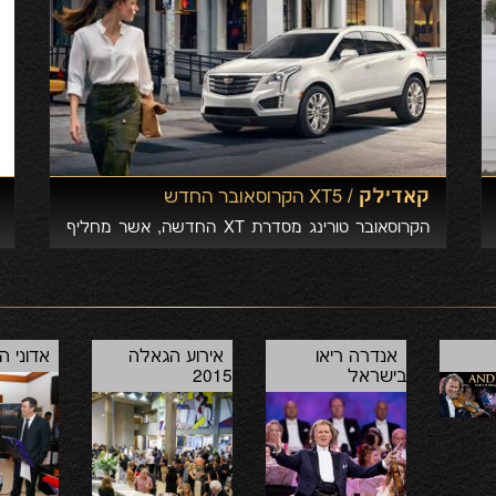
קאדילק /
XT5 הקרוסאובר החדש
הקרוסאובר טורינג מסדרת XT החדשה, אשר מחליף
את ה-SRX, מהדגמים המצליחים של קאדילק ברחבי
העולם, הוא שדרוג מהווה שדרוג לפורטפוליו דגמי
המותג ויוביל את מותג קאדילק בדרכו להיהפך למותג
יוקרה גלובלי מוביל.
אנדרה ריאו
אירוע הגאלה
אדוני ה
בישראל
2015