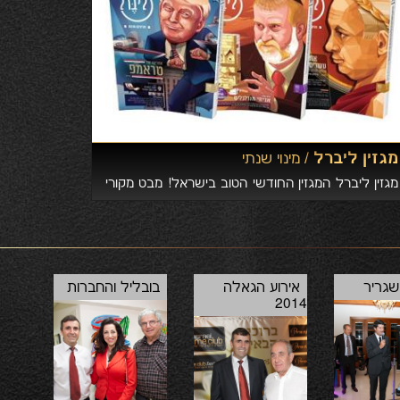
מגזין ליברל /
מינוי שנתי
מגזין ליברל המגזין החודשי הטוב בישראל! מבט מקורי
על תוכן פוליטי, תקשורתי ותרבותי. תוכן עמוק, פרופילים
ופרויקטים מיוחדים, טורים אישיים, סיפורים, פרשנויות
וניתוחים מפתיעים. חווית קריאה מהנה, מעניינת, סוחפת
ומפתיעה.
שגריר
אירוע הגאלה
בובליל והחברות
2014