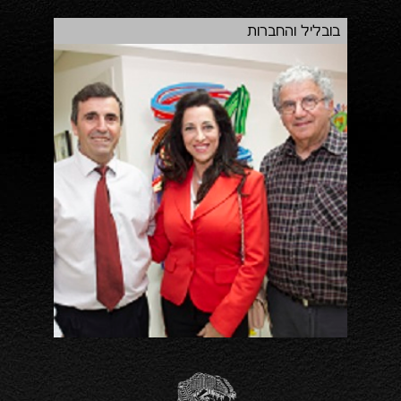
בובליל והחברות
השק