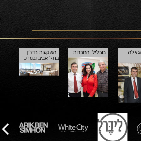
הגאלה
בובליל והחברות
השקעות נדל"ן
בתל אביב ובמרכז