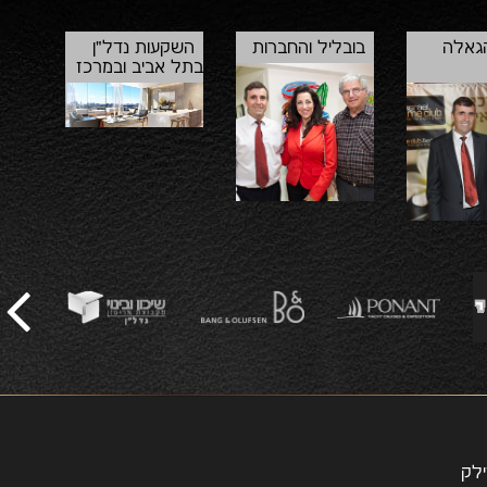
הגאלה
בובליל והחברות
השקעות נדל"ן
בתל אביב ובמרכז