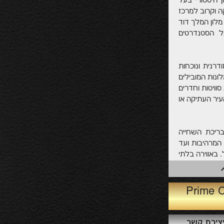
 היסטורי בעל
ה וקרוב למרכז
לון המלך דוד
ל הסטנדרטים
דרנית ונוכחות
ונות המובילים
בעולם, The Leading Hotels Of The World ומציע 233 סוויטות וחדרים
עיר העתיקה או
בריכת השחייה
המרהיבות ועד
 באווירה בלתי
משובח בסגנון
קיפה אל העיר
גדתיים בעולם
וכאחד ממאה המלונות הטובים בעולם לשנת 2011, על פי Fodor's,
צירת קשר