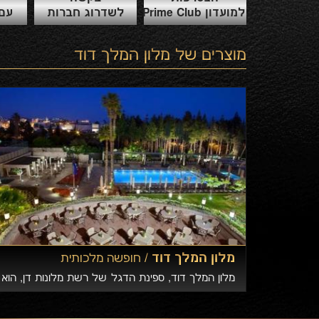
מההוצאות לאור הגדולות בתחום התיירות.
למועדון Prime Club
לשדרוג חברות
עם 
מוצרים של
מלון המלך דוד
מלון המלך דוד /
חופשה מלכותית
מלון המלך דוד, ספינת הדגל של רשת מלונות דן, הוא
אחד המלונות המפורסמים ביותר בעולם ואתר היסטורי
בפני עצמו. המלון בירושלים מארח דרך קבע מלכים