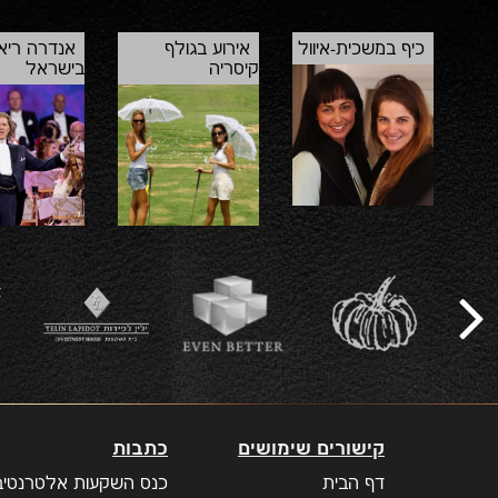
וראשי מדינות, ונחשב ליהלום הבוהק של ענף
המלונאות בישראל.
כיף במשכית-איוול
אירוע בגולף
אנדרה ריאו
קיסריה
בישראל
קישורים שימושים
כתבות
דף הבית
כנס השקעות אלטרנטיבי