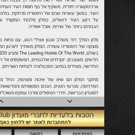
והפאר של ישראל ושל רשת מלונות דן. מבנה המלון
ארכיטקטורה יחודית, משקיף אל נוף חומות העיר העתיק
העיר. במשך עשרות שנים של היסטוריה מרתקת, בולט מ
על רקע העיר ירושלים, כמלון מלכותי המקפיד ע
הגבוהים ביותר של שירות, אוכל ואווירה.
מלון המלך דוד משלב סגנון אצילי רגוע, עם נוחות מו
מוצקה של היסטוריה עשירה. המלון משתייך לארגון המל
חדשים, מעוצבים, יוקרתיים ואלגנטיים, המשקיפים אל ה
החדשה, מצוידים במיטב הטכנולוגיה לנוחיות האורחים.
מתקני המלון הם שיא של איכות ומצוינות, החל מ
המדהימה, מגרשי הטניס, הגנים המטופחים והמדשאות 
למועדון הבריאות, חדרי הטיפולים ומרכז עסקים משוכלל.
פורמלית, מציעה מסעדת "לה רג'נס" תפריט בשרי 
צרפתי - ים תיכוני. במסעדה מרפסת מוקפת צמחיה המש
העתיקה.
הטבות בלעדיות לחברי מועדון Prime Club
להתחברות לאתר יש ללחוץ כאן!
לאחרונה, נבחר המלון כאחד משניים עשר המלונות הא
הצטרפות
בקשה
י