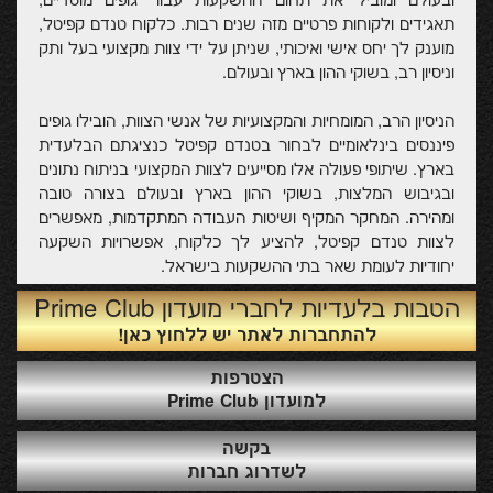
ובעולם ומוביל את תחום ההשקעות עבור גופים מוסדיים,
תאגידים ולקוחות פרטיים מזה שנים רבות. כלקוח טנדם קפיטל,
מוענק לך יחס אישי ואיכותי, שניתן על ידי צוות מקצועי בעל ותק
וניסיון רב, בשוקי ההון בארץ ובעולם.
הניסיון הרב, המומחיות והמקצועיות של אנשי הצוות, הובילו גופים
פיננסים בינלאומיים לבחור בטנדם קפיטל כנציגתם הבלעדית
בארץ. שיתופי פעולה אלו מסייעים לצוות המקצועי בניתוח נתונים
ובגיבוש המלצות, בשוקי ההון בארץ ובעולם בצורה טובה
ומהירה. המחקר המקיף ושיטות העבודה המתקדמות, מאפשרים
לצוות טנדם קפיטל, להציע לך כלקוח, אפשרויות השקעה
יחודיות לעומת שאר בתי ההשקעות בישראל.
הטבות בלעדיות לחברי מועדון Prime Club
טנדם קפיטל מציעה מגוון שירותים פיננסים המותאמים לך באופן
להתחברות לאתר יש ללחוץ כאן!
אישי בהתבסס על צרכיך, מטרותיך ורמת הסיכון הרצויה עבורך.
כחלק מהתאמה אישית, מאפשרת לך טנדם קפיטל, לנהל את
הצטרפות
השקעותיך דרך בנקים בישראל, ו/או דרך בנקים זרים ומובילים
למועדון Prime Club
בחו"ל.
בקשה
השירותים שלנו כוללים: ניהול תיקי השקעות. חיסכון ארוך טווח
לשדרוג חברות
הכולל: קופות גמל, קרנות השתלמות, קרנות מרכזיות לפיצויים