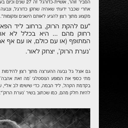
הסביר זוהר, אושיית-
אחרי שכבר ידעתי שאהיה שחקן כדורגל, ונבעה מ
מקצוע מתוך רצון להגיע לאותם הישגים ומקומות".
"עם להקת הרוק, ברחוב ליד הפארק
רחוק מהם ... היא בכלל לא או
המתופף (או עם כולם, או עם אף אח
'נערת הרוק', יצחק לאור.
גם אצל גל נבעה ההערצה מתוך רצון להידמות ל
מתי כספי את המופע הנוסטלגי 'מה זאת אהבה',
בקדמת הקהל, ליד הבמה, כדי שישימו לב אליי, ש
להיות חלק מהם, כמו שכתוב בשיר 'נערת הרוק'".