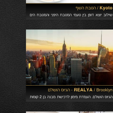
Kyoto /
הטבת השף
שילוב יוצא דופן בין טעמי המטבח היפני והמטבח הים
תיכוני
REALYA /
Brooklyn - הגיוס הושלם
הגיוס הושלם. העמדת מימון לרכישת מבנה בן 2 קומות
להריסה חלקית והקמת מבנה מגורים בן 4 קומות הכולל
7 דירות למכירה בשכונת Greenpoint, Brooklyn.