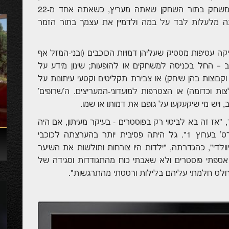
אבל ביטויי ההזדהות שונים. לדמיין את עצמך במשחק בתור השחקן שאתה מעריץ, כשאתה אחד מ-22
ונה מלעלות לבד על במה ולדמיין את עצמך בתור הזמר
ה עטיפות מסטיק שעליהן דמויות הכוכבים (ובני-המזל אף
ב – החל בכניסה למשחקים או להופעות; שינון מידע על
קבוצות בהן שיחק) או צבירת תקליטים וקטעי עיתונות על
ות וכדומה) או הצטרפות למועדוני-המעריצים. ה'שרופים'
, ויש מי שיקעקעו על גופם את דמותו או שמו.
 "אז זה בא לביטוי רק בפוסטרים - בעיקר מעיתון, אם היה
בנמצא - ובמעקב אחרי מלמיליאן ב'מבט לספורט' בערוץ 1". גל היתה פסיבית יותר בהערצתה לכוכבי
וולדי", כהגדרתה, "ילדות היו צורחות ותולשות את השיער
א אספתי פוסטרים ולא שאבתי כוח מהתגודדות וסגידה של
לט חלמתי עליהם בלילות ורטטתי מהתרגשות".