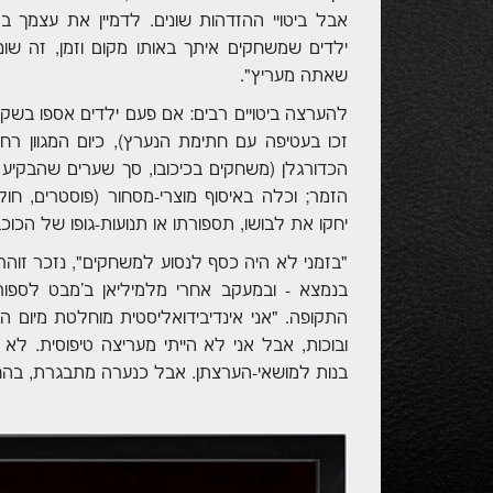
ילדים שמשחקים איתך באותו מקום וזמן, זה ש
שאתה מעריץ".
להערצה ביטויים רבים: אם פעם ילדים אספו בשקיק
זכו בעטיפה עם חתימת הנערץ), כיום המגוון רח
הכדורגלן (משחקים בכיכובו, סך שערים שהבקיע ו
הזמר; וכלה באיסוף מוצרי-מסחור (פוסטרים, חולצ
יחקו את לבושו, תספורתו או תנועות-גופו של הכוכב
"בזמני לא היה כסף לנסוע למשחקים", נזכר זוהר,
התקופה. "אני אינדיבידואליסטית מוחלטת מיום הי
ובוכות, אבל אני לא הייתי מעריצה טיפוסית. ל
בנות למושאי-הערצתן. אבל כנערה מתבגרת, בהח