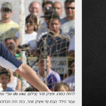
להיות כמוהו. איציק זוהר (צילום:
rez
do
עפ"י
cc
)
I
E
עבור הילד הבת-ימי איציק זוהר, כזה היה הכדורגל