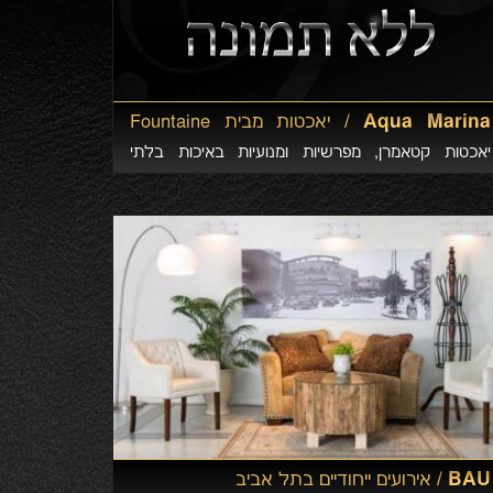
Aqua Marina /
יאכטות מבית Fountaine
Pajot
יאכטות קטאמרן, מפרשיות ומנועיות באיכות בלתי
מתפשרת
BAU /
אירועים ייחודיים בתל אביב