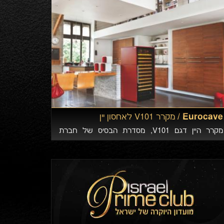
Eurocave /
מקרר V101 לאחסון יין
מקרר היין דגם V101, מסדרת הבסיס של חברת
Eurocave הצרפתית, הוא הפתרון המושלם לחובב היין
המתחיל