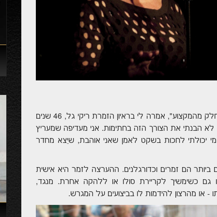
"יש לי אמפתיה לתופעת ההערצה ואני רואה בה חלק מהמקצוע", אמרה לי בראיון הזמרת ריקי גל, 46 שנים
לא הבנתי את הצורך הזה בחתימות. אני מעדיפה שמעריץ
מי יכולתי לחכות בשקט לאמן שאני אוהבת, שיֵצא מחדר
ם ביותר הם זמרים וכדורגלנים. ההערצה לזמר היא אישית
יו גם כשימשיך לקריירת סולו או ללהקה אחרת. מנגד,
 או מהרצון להידמות לו בביצועים על המגרש.