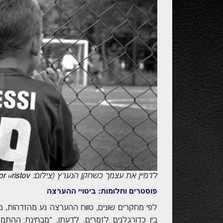
לדמיין את עצמך כשחקן הנערץ (צילום:
ristov
gor
H
פוסטרים וחלומות: ביטויי ההערצה
לפי מחקרים שונים, טווח ההערצה נע מהזדהות, מחו
בין כדורגלנים לזמרים. לדעתו, "מבחינת ההתמ