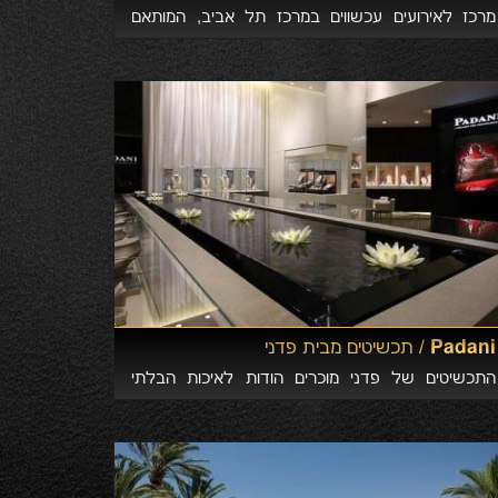
מרכז לאירועים עכשווים במרכז תל אביב, המותאם
לאלו מכם השבויים בקסם הייחודי של
המטרופולין.קבלת פנים בגינה אורבאנית המשקיפה אל
מגדליה הבוהקים של תל אביב לצד חלל באוהאוס
מרהיב, חכם ופתוח.
Padani /
תכשיטים מבית פדני
התכשיטים של פדני מוכרים הודות לאיכות הבלתי
מתפשרת שלהם ולעיצובים המקוריים שיחדיו מקנים
להם איכות על-זמנית והופכים אותם לאפנתיים כיום
ולקלאסיים בעתיד.