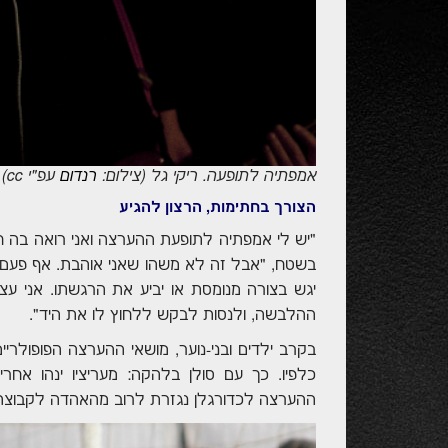
אמפתיה לתופעה. ריקי גל (צילום:
רנדום
עפ"י
cc
)
הצורך בחתימות, הרצון להגיע
בשטח, "אבל זה לא משהו שאני אוהבת. אף פעם 
יגש בצורה מנומסת או יביע את הרגשתו. אני עצ
ההלבשה, ולנסות לבקש ללחוץ לו את היד".
בקרב ילדים ובני-נוער, מושאי ההערצה הפופולריי
כלפיו. כך עם סולן בלהקה: מעריציו ינהו אחר
ההערצה לכדורגלן נגזרת לרוב מהאהדה לקבוצתו -