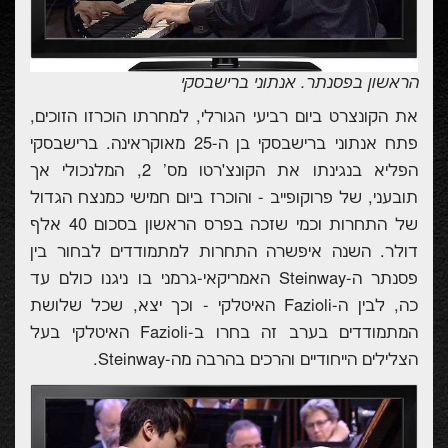
הראשון בפסנתר.
אנתוני ברישבסקי
את הקונצרט ביום רביעי הגורלי, למחרתו הוכרזו הזוכים,
פתח אנתוני ברישבסקי בן ה-25 מאוקראינה. ברישבסקי
הפליא בנגינתו את הקונצ׳רטו מס' 2, המלנכולי אך
תובעני, של פרוקופיי
ב - והוכרז ביום חמישי כמנצח הגדול
של התחרות וכמי שזכה בפרס הראשון בסכום 40 אלף
דולר. השנה איפשרה התחרות למתמודדים לבחור בין
פסנתר ה-
Steinway
האמריקאי-גרמני בו ניגנו כולם עד
כה,
לבין ה-
Fazioli
האיטלקי
- וכך יצא, שכל שלושת
המתמודדים בערב זה בחרו ב-
Fazioli
האיטלקי
בעל
הצלילים הייחודיים והרכים בהרבה
מ
ה-
Steinway
.