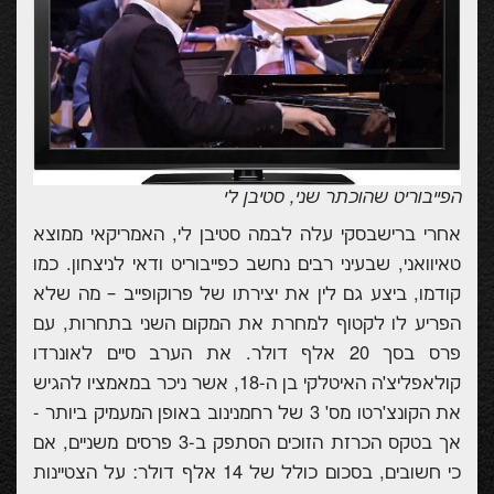
הפייבוריט שהוכתר שני, סטיבן לי
אחרי ברישבסקי עלה לבמה סטיבן לי, האמריקאי ממוצא
טאיוואני, שבעיני רבים נחשב כפייבוריט ודאי לניצחון. כמו
קודמו, ביצע גם לין את יצירתו של פרוקופייב – מה שלא
הפריע לו לקטוף למחרת את המקום השני בתחרות, עם
פרס בסך 20 אלף דולר. את הערב סיים
לאונרדו
קולאפליצ׳ה
האיטלקי בן ה-18, אשר ניכר במאמציו להגיש
את ה
קונצ׳רטו מס׳ 3 של רחמנינוב
באופן המעמיק ביותר
-
אך בטקס הכרזת הזוכים הסתפק ב-3 פרסים משניים, אם
כי חשובים, בסכום כולל של 14 אלף דולר:
על הצטיינות