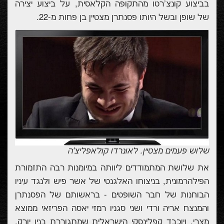
בביצוע קונצ'רטו מהתקופה הקלאסית, על ביצוע יצירה
של שופן
ובשל היותו
פסנתרן מצטיין בן פחות מ-22
.
שלוש פעמים מצטיין. לאונרדו קולאפליצ׳ה
את שלושת המתמודדים ליוותה במיומנות רבה
התזמורת
הפילהרמונית, בניצוחו האלגנטי של אשר פיש ולנגד עיניו
הבוחנות של
חבר השופטים - בראשותם של הפסנתרן
והמנצח אריה ורדי ו
שני סגניו רמזי יאסה הפריזאי ממוצא
מצרי, ויוכבד קפלינסקי הישראלית שמתגוררת בניו יורק.