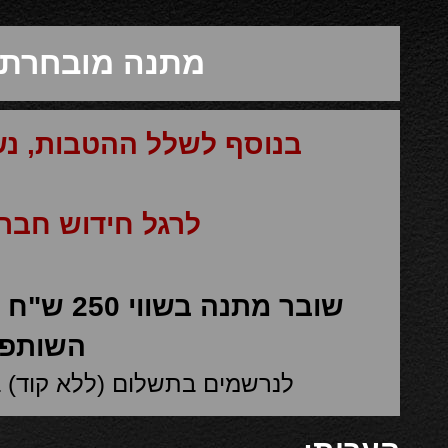
מתנה מובחרת 
בנוסף לשלל ההטבות, נ
לרגל חידוש חברו
שובר מתנ
השותפו
לנרשמים בתשלום (ללא קוד) בנבחרת Gold עד סוף